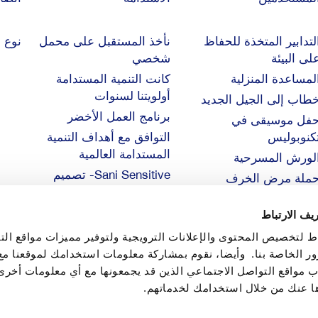
لتدابير المتخذة للحفاظ
نأخذ المستقبل على محمل
نوع ا
لى البيئة ‎
شخصي
لمساعدة المنزلية
كانت التنمية المستدامة
أولويتنا لسنوات
طاب إلى الجيل الجديد
برنامج العمل الأخضر
فل موسيقى في
كنوبوليس
التوافق مع أهداف التنمية
المستدامة العالمية
لورش المسرحية
Sani Sensitive- تصميم
ملة مرض الخرف
صديق للبيئة
جهود مشتركة من أجل
يف الارتباط
مستقبل مستدام
ط لتخصيص المحتوى والإعلانات الترويجية ولتوفير مميزات مواقع الت
ور الخاصة بنا. وأيضا، نقوم بمشاركة معلومات استخدامك لموقعنا مع
ب مواقع التواصل الاجتماعي الذين قد يجمعونها مع أي معلومات أخر
ها عنك من خلال استخدامك لخدماتهم.
© 2026 Sani Sensitive. جميع الحقوق محفوظة لساني