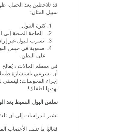
قد تلاحظين بعد الحمل، ظهو
سبيل المثال:
كثرة التبول.
الحاجة الملحة إلى ال
تسرب للبول غير إراد
صعوبة في حبس البول،
على البطن.
في معظم الحالات ، يُعالج 
أن تسرعي باستشارة طبيبك،
إجراء الفحوصات؛ ليتسنى ل
تهديها لطفلك!
سلس البول البسيط بعد الول
تشير للدراسات إلى ان ثلث النساء ي
فغالبًا ما تتلف الأعصاب ال