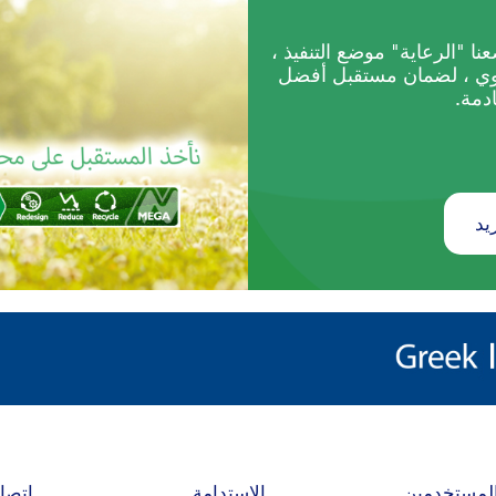
رنامج Act Green ، وضعنا "الرعاية" موضع التنفيذ ،
وي ، لضمان مستقبل أفضل
ادمة.
يد
لمستخدمين
الاستدامة
اتصا