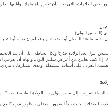
ر بعض العلامات، التي يجب أن تعيريها اهتمامك. وأغلبها يتع
تبول.
ي (السلس البولي).
 لا سيما عند السعال أو الضحك أو رفع أوزان ثقيلة أو التح
سلس البول بعد الولادة جذريًا وبكل بساطة. على أن يتم الكشف 
 إذا كنت تعانين من أعراض سلس البول. والهام أن تعرفي الأو
طبيبك التعرف على أسباب المشكلة، ومدى انتشارها. لا تتردي
ادة:
تعرضن إلى سلس بولي بعد الولادة الطبيعية، بعد 3 إلى 6 اشهر من الولادة.
مغذية للعضلات. حيث يبدأ الضمور العضلي بالظهور تدريجيًا مع 