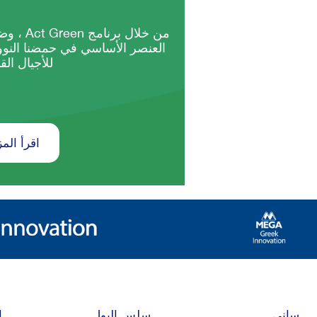
من خلال ب
العنصر الأساسي في حمضنا النو
للأجيال الق
اقرأ المز
ساني
سلس البول
ا