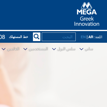
08
EN
| AR
خط المستهلك
اللغة:
ساني
سلس البول
المستخدمين
القائمين