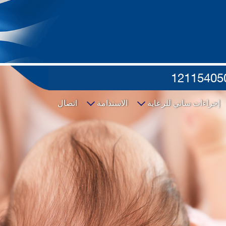
12115405
إجراءات ساني للرعاية
الاستدامة
اتصال