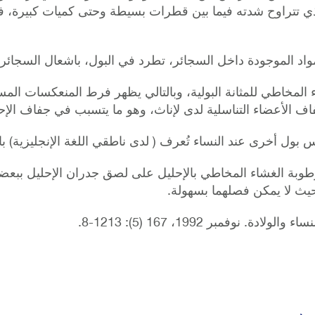
ي تتراوح شدته فيما بين قطرات بسيطة وحتى كميات كبيرة، 
اد الموجودة داخل السجائر، تطرد في البول، باشعال السجائر.
ء المخاطي للمثانة البولية، وبالتالي يظهر فرط المنعكسات الم
فاف الأعضاء التناسلية لدى لإناث، وهو ما يتسبب في جفاف الإح
 بول أخرى عند النساء تُعرف ( لدى ناطقي اللغة الإنجليزية) باس
 رطوبة الغشاء المخاطي بالإحليل على لصق جدران الإحليل ببعض
حيث لا يمكن فصلهما بسهولة.
. نوفمبر 1992، 167 (5): 1213-8.