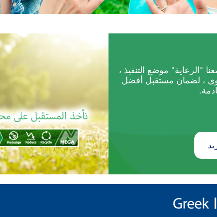
رنامج Act Green ، وضعنا "الرعاية" موضع التنفيذ ،
وي ، لضمان مستقبل أفضل
ادمة.
يد