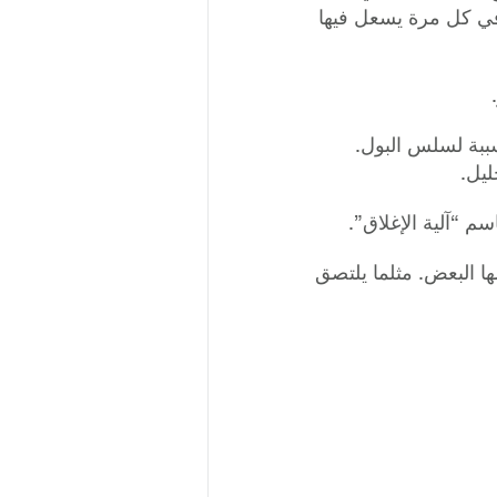
في كل مرة يسعل فيها
سببة لسلس البول.
ليل.
م “آلية الإغلاق”.
ها البعض. مثلما يلتصق