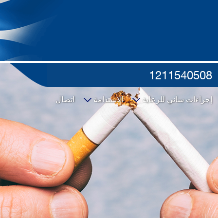
1211540508
إجراءات ساني للرعاية
الاستدامة
اتصال