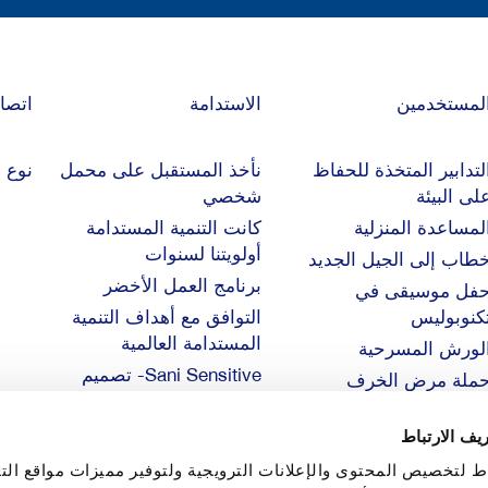
لمستخدمين
الاستدامة
اتصا
لتدابير المتخذة للحفاظ
نأخذ المستقبل على محمل
نوع ا
لى البيئة ‎
شخصي
لمساعدة المنزلية
كانت التنمية المستدامة
أولويتنا لسنوات
طاب إلى الجيل الجديد
برنامج العمل الأخضر
فل موسيقى في
كنوبوليس
التوافق مع أهداف التنمية
المستدامة العالمية
لورش المسرحية
Sani Sensitive- تصميم
ملة مرض الخرف
صديق للبيئة
جهود مشتركة من أجل
يف الارتباط
مستقبل مستدام
ط لتخصيص المحتوى والإعلانات الترويجية ولتوفير مميزات مواقع الت