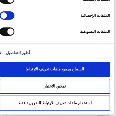
لملفات الإحصائية
لملفات التسويقية
أظهر التفاصيل
المتابعة الطبية لسلس البول
السماح بجميع ملفات تعريف الارتباط
سلس البول هو حالة مرضية، تتنوع أسباب الإصابة به. يُعالج
سلس البول بالوسائل الطبيعية والمنتجات الخاصة بسلس
تمكين الاختبار
البول أو الأدوية المناسبة أو الجراحة، ويتوقف ذلك على شدة
الحالة. فيجب على من يعانون من سلس البول، إجراء
الفحوصات السريرية والمختبرية المناسبة، التي يوصي بها
استخدام ملفات تعريف الارتباط الضرورية فقط
الطبيب. وبشكل عام، ينبغي تكرار تلك الفحوصات بشكل
دوري (مرتين أو مرة […]