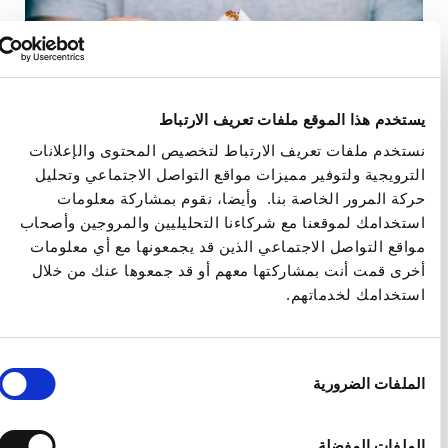
ستخدم هذا الموقع ملفات تعريف الارتباط
ستخدم ملفات تعريف الارتباط لتخصيص المحتوى والإعلانات
لترويجية ولتوفير مميزات مواقع التواصل الاجتماعي وتحليل
التدخين وسلس البول
ركة المرور الخاصة بنا. وأيضا، نقوم بمشاركة معلومات
ستخدامك لموقعنا مع شركاءنا التحليليين والمروجين وأصحاب
واقع التواصل الاجتماعي الذين قد يجمعونها مع أي معلومات
يزيد التدخين من خطر سلس البول؛ خاصة لدى النساء.
خرى قمت أنت بمشاركتها معهم أو قد جمعوها عنك من خلال
ويحدث هذا من خلال عدة آليات. أهمهم هو أنه غالبًا ما يعاني
ستخدامك لخدماتهم.
المدخنين الشرهين من السعال، وهو أحد العوامل التي تزيد
من الضغط الداخلي؛ مما يؤدي إلى سلس البول، والذي
تتراوح شدته فيما بين قطرات بسيطة وحتى كميات كبيرة،
في كل مرة يسعل فيها المريض. ومن […]
ار
لملفات الضرورية
وافقة
أقرا المزيد
لملفات المفضلة