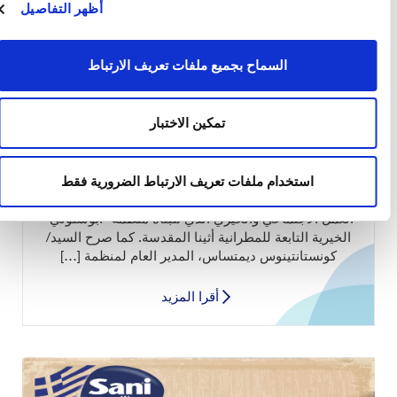
أظهر التفاصيل
السماح بجميع ملفات تعريف الارتباط
وجبات الحب
تمكين الاختبار
تقدم شركة ميجا لمنتجات النظافة الشخصية ( شركة يونانية
100٪) بالتعاون مع حفاضات ساني، الرعاية اللازمة لكبار
استخدام ملفات تعريف الارتباط الضرورية فقط
السن. كما حرصوا على تقديم 25000 وجبة لمواطنينا
الفقراء، احتفالًا بيوم رأس السنة الجديدة ، ومن باب دعم
العمل الاجتماعي والخيري الذي تتبناه منظمة “أبوستولي”
الخيرية التابعة للمطرانية أثينا المقدسة. كما صرح السيد/
كونستانتينوس ديمتساس، المدير العام لمنظمة […]
أقرا المزيد