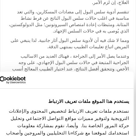
لعلاج، إن لزم الأمر.
نقسم أدوية سلس البول إلى مضادات المسكارين، والتي تعد
ناسبة في اغلب حالات سلس البول الناتج عن فرط نشاط
لمثانة. ومثبطات إعادة امتصاص السيروتونين؛ مثل الدولوكستين،
لذي يُوصى به في حالات السلس الإجهاد.
مما لا شك فيه أن لأدوية سلس البول آثار جانبية. لذا ينبغي على
لمريض اتباع تعليمات الطبيب بمنتهى الدقة.
عندما يصل الأمر إلى الجراحة ، فهناك العديد من الاساليب
لجراحية المتبعة في حالات سلس البول الإجهادي، على وجه
لأخص. وتتحقق أفضل النتائج، عند اختيار الطبيب المعالج أنسب
سلوب منهم للمريض.
في جميع الاحوال، إذا كنت تعاني من سلس بسيط او شديد،
ستحسن زيارة الطبيب.
اهم طبيب المسالك البولية وجراح أمراض الذكورة،
ستخدم هذا الموقع ملفات تعريف الارتباط
ارالامبوس بي أسفيستس، بنشر هذا المقال.
ستخدم ملفات تعريف الارتباط لتخصيص المحتوى والإعلانات
لترويجية ولتوفير مميزات مواقع التواصل الاجتماعي وتحليل
ركة المرور الخاصة بنا. وأيضا، نقوم بمشاركة معلومات
ستخدامك لموقعنا مع شركاءنا التحليليين والمروجين وأصحاب