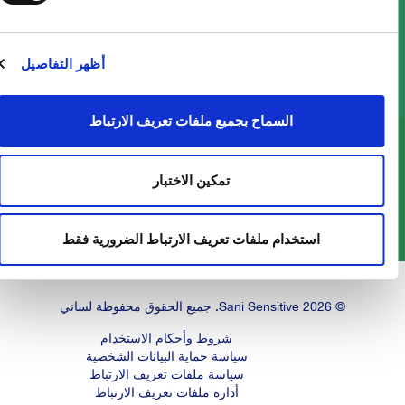
من خلال برنامج Act Green ، وضعنا "الرعاية" موضع
أظهر التفاصيل
التنفيذ ، العنصر الأساسي في حمضنا النووي ، لضمان
مستقبل أفضل للأجيال القادمة.
السماح بجميع ملفات تعريف الارتباط
تمكين الاختبار
اقرأ المزيد
استخدام ملفات تعريف الارتباط الضرورية فقط
© 2026 Sani Sensitive. جميع الحقوق محفوظة لساني
شروط وأحكام الاستخدام
سياسة حماية البيانات الشخصية
سياسة ملفات تعريف الارتباط
أدارة ملفات تعريف الارتباط