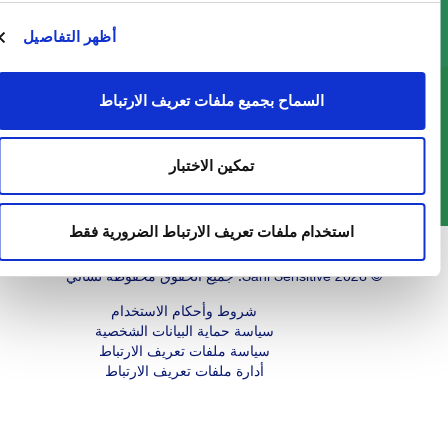
من خلال برنامج Act Green ، وضعنا "الرعاية" موضع
التنفيذ ، العنصر الأساسي في حمضنا النووي ، لضمان
أظهر التفاصيل
مستقبل أفضل للأجيال القادمة.
السماح بجميع ملفات تعريف الارتباط
اقرأ المزيد
تمكين الاختبار
استخدام ملفات تعريف الارتباط الضرورية فقط
© 2026 Sani Sensitive. جميع الحقوق محفوظة لساني
شروط وأحكام الاستخدام
سياسة حماية البيانات الشخصية
سياسة ملفات تعريف الارتباط
أدارة ملفات تعريف الارتباط