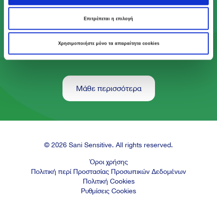
Με το Πρόγραμμα Act Green, κάνουμε πράξη το
αίσθημα φροντίδας που βρίσκεται στον πυρήνα
Επιτρέπεται η επιλογή
του DNA μας, ώστε να προσφέρουμε ένα
καλύτερο μέλλον στις επόμενες γενιές.
Χρησιμοποιήστε μόνο τα απαραίτητα cookies
Μάθε περισσότερα
© 2026 Sani Sensitive. All rights reserved.
Όροι χρήσης
Πολιτική περί Προστασίας Προσωπικών Δεδομένων
Πολιτική Cookies
Ρυθμίσεις Cookies