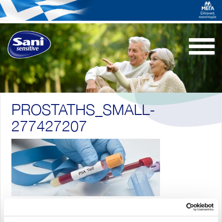
Togg
navi
PROSTATHS_SMALL-
277427207
Επιστροφή στα άρθρα