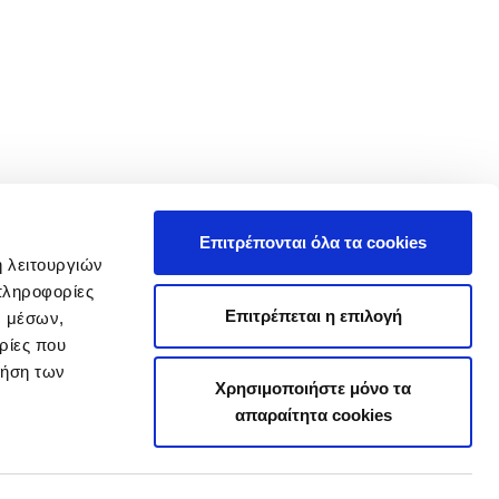
Επιτρέπονται όλα τα cookies
ή λειτουργιών
πληροφορίες
Επιτρέπεται η επιλογή
ν μέσων,
ρίες που
ρήση των
Χρησιμοποιήστε μόνο τα
απαραίτητα cookies
|
Ρυθμίσεις Cookies