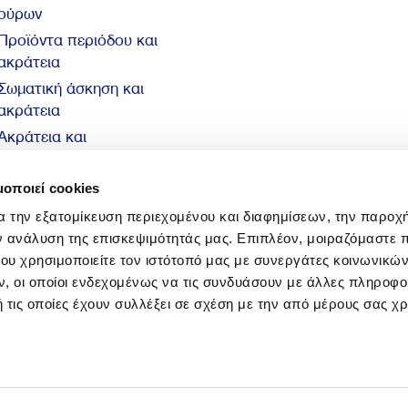
ούρων
Προϊόντα περιόδου και
ακράτεια
Σωματική άσκηση και
ακράτεια
Ακράτεια και
αυτοπεποίθηση
10 βασικά στοιχεία για
μοποιεί cookies
την ακράτεια
α την εξατομίκευση περιεχομένου και διαφημίσεων, την παροχ
ν ανάλυση της επισκεψιμότητάς μας. Επιπλέον, μοιραζόμαστε 
ου χρησιμοποιείτε τον ιστότοπό μας με συνεργάτες κοινωνικώ
, οι οποίοι ενδεχομένως να τις συνδυάσουν με άλλες πληροφο
 τις οποίες έχουν συλλέξει σε σχέση με την από μέρους σας χ
© 2026 Sani Sensitive. All rights reserved.
ιτική περί Προστασίας Προσωπικών Δεδομένων
|
Πολιτική Cookies