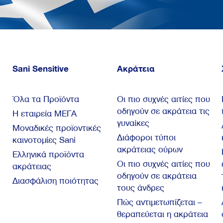
Sani Sensitive
Ακράτεια
Όλα τα Προϊόντα
Οι πιο συχνές αιτίες που
οδηγούν σε ακράτεια τις
Η εταιρεία ΜΕΓΑ
γυναίκες
Μοναδικές προϊοντικές
Διάφοροι τύποι
καινοτομίες Sani
ακράτειας ούρων
Ελληνικά προϊόντα
Οι πιο συχνές αιτίες που
ακράτειας
οδηγούν σε ακράτεια
Διασφάλιση ποιότητας
τους άνδρες
Πώς αντιμετωπίζεται –
θεραπεύεται η ακράτεια