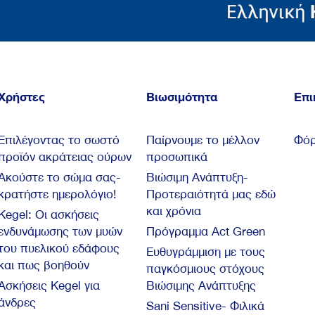
Χρήστες
Βιωσιμότητα
Επι
Επιλέγοντας το σωστό
Παίρνουμε το μέλλον
Φόρ
προϊόν ακράτειας ούρων
προσωπικά
Ακούστε το σώμα σας-
Βιώσιμη Ανάπτυξη-
κρατήστε ημερολόγιο!
Προτεραιότητά μας εδώ
και χρόνια
Kegel: Oι ασκήσεις
ενδυνάμωσης των μυών
Πρόγραμμα Act Green
του πυελικού εδάφους
Ευθυγράμμιση με τους
και πως βοηθούν
παγκόσμιους στόχους
Ασκήσεις Kegel για
Βιώσιμης Ανάπτυξης
άνδρες
Sani Sensitive- Φιλικά