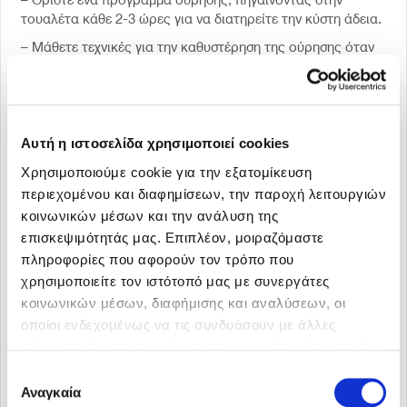
τουαλέτα κάθε 2-3 ώρες για να διατηρείτε την κύστη άδεια.
– Μάθετε τεχνικές για την καθυστέρηση της ούρησης όταν
αισθάνεστε την επιθυμία, όπως η βαθιά αναπνοή και η
χαλάρωση.
Ψυχολογική Υποστήριξη
– Αναζητήστε υποστήριξη από φίλους, οικογένεια ή ομάδες
Αυτή η ιστοσελίδα χρησιμοποιεί cookies
υποστήριξης για άτομα με ακράτεια. Η επικοινωνία με
Χρησιμοποιούμε cookie για την εξατομίκευση
άλλους που αντιμετωπίζουν το ίδιο πρόβλημα μπορεί να
περιεχομένου και διαφημίσεων, την παροχή λειτουργιών
μειώσει την αίσθηση της μοναξιάς και να ενισχύσει την
κοινωνικών μέσων και την ανάλυση της
αυτοπεποίθησή σας.
επισκεψιμότητάς μας. Επιπλέον, μοιραζόμαστε
– Σκεφτείτε να συμβουλευτείτε έναν ψυχολόγο ή σύμβουλο,
πληροφορίες που αφορούν τον τρόπο που
ειδικά αν η ακράτεια επηρεάζει σοβαρά την ψυχική σας
χρησιμοποιείτε τον ιστότοπό μας με συνεργάτες
υγεία και την ποιότητα ζωής σας.
κοινωνικών μέσων, διαφήμισης και αναλύσεων, οι
Επαγγελματική Υποστήριξη και Θεραπείες
οποίοι ενδεχομένως να τις συνδυάσουν με άλλες
Συμβουλευτική Υγείας
πληροφορίες που τους έχετε παραχωρήσει ή τις οποίες
– Συμβουλευτείτε τον γιατρό ή έναν ειδικό για να
έχουν συλλέξει σε σχέση με την από μέρους σας χρήση
Επιλογή
αξιολογήσετε την κατάσταση και να συζητήσετε τις
των υπηρεσιών τους.
Αναγκαία
συγκατάθεσης
διαθέσιμες θεραπευτικές επιλογές.