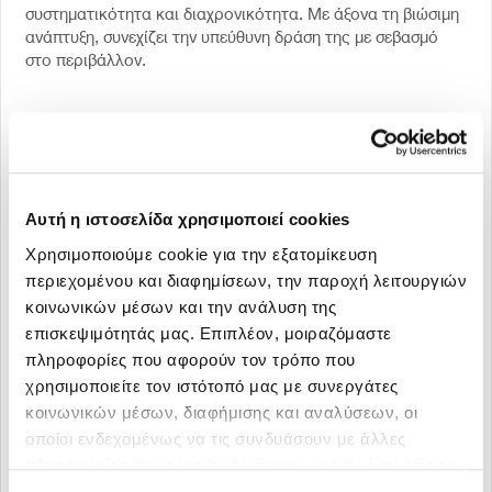
συστηματικότητα και διαχρονικότητα. Με άξονα τη βιώσιμη
ανάπτυξη, συνεχίζει την υπεύθυνη δράση της με σεβασμό
στο περιβάλλον.
Διακρίσεις – Βραβεύσεις
Η ΜΕΓΑ «True Leader» της Ελληνικής Οικονομίας
Αυτή η ιστοσελίδα χρησιμοποιεί cookies
για ένατη συνεχή χρονιά
Χρησιμοποιούμε cookie για την εξατομίκευση
Συγκεκριμένα, ο θεσμός «True Leaders» της Icap Group
περιεχομένου και διαφημίσεων, την παροχή λειτουργιών
αποκτά σήμερα ιδιαίτερη βαρύτητα, αφού επιβραβεύει και
κοινωνικών μέσων και την ανάλυση της
αναδεικνύει τις επιχειρήσεις που κόντρα στην οικονομική
επισκεψιμότητάς μας. Επιπλέον, μοιραζόμαστε
κρίση εκπροσωπούν την ανάπτυξη. Μέσα από ένα σύνολο
πληροφορίες που αφορούν τον τρόπο που
15.000 χιλιάδων επιχειρήσεων που εξετάστηκαν, η ΜΕΓΑ
βρίσκεται στις 70 εταιρείες που βάσει δημοσιευμένων
χρησιμοποιείτε τον ιστότοπό μας με συνεργάτες
αποτελεσμάτων πέτυχαν να διακριθούν, ικανοποιώντας
κοινωνικών μέσων, διαφήμισης και αναλύσεων, οι
ταυτόχρονα και αντικειμενικά τα εξής μετρήσιμα κριτήρια:
οποίοι ενδεχομένως να τις συνδυάσουν με άλλες
Συμπεριλαμβάνονται στις 500 πιο κερδοφόρες Εταιρείες ή
πληροφορίες που τους έχετε παραχωρήσει ή τις οποίες
στους 200 πιο κερδοφόρους Ομίλους για το 2018
έχουν συλλέξει σε σχέση με την από μέρους σας χρήση