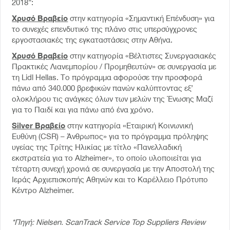
2018”:
Χρυσό Βραβείο
στην κατηγορία «Σημαντική Επένδυση» για
το συνεχές επενδυτικό της πλάνο στις υπερσύγχρονες
εργοστασιακές της εγκαταστάσεις στην Αθήνα.
Χρυσό Bραβείο
στην κατηγορία «Βέλτιστες Συνεργασιακές
Πρακτικές Λιανεμπορίου / Προμηθευτών» σε συνεργασία με
τη Lidl Hellas. Το πρόγραμμα αφορούσε την προσφορά
πάνω από 340.000 βρεφικών πανών καλύπτοντας εξ’
ολοκλήρου τις ανάγκες όλων των μελών της Ένωσης Μαζί
για το Παιδί και για πάνω από ένα χρόνο.
Silver Βραβείο
στην κατηγορία «Εταιρική Κοινωνική
Ευθύνη (CSR) – Άνθρωπος» για το πρόγραμμα πρόληψης
υγείας της Τρίτης Ηλικίας με τίτλο «Πανελλαδική
εκστρατεία για το Alzheimer», το οποίο υλοποιείται για
τέταρτη συνεχή χρονιά σε συνεργασία με την Αποστολή της
Ιεράς Αρχιεπισκοπής Αθηνών και το Καρέλλειο Πρότυπο
Κέντρο Alzheimer.
*Πηγή: Nielsen. ScanTrack Service Top Suppliers Review