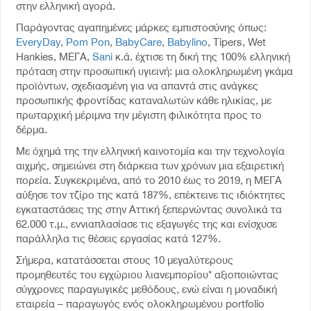
στην ελληνική αγορά.
Παράγοντας αγαπημένες μάρκες εμπιστοσύνης όπως:
EveryDay
,
Pom Pon
,
BabyCare
,
Babylino
, Tipers, Wet
Hankies, ΜΕΓΑ,
Sani
κ.ά. έχτισε τη δική της 100% ελληνική
πρόταση στην προσωπική υγιεινή: μια ολοκληρωμένη γκάμα
προϊόντων, σχεδιασμένη για να απαντά στις ανάγκες
προσωπικής φροντίδας καταναλωτών κάθε ηλικίας, με
πρωταρχική μέριμνα την μέγιστη φιλικότητα προς το
δέρμα.
Με όχημά της την ελληνική καινοτομία και την τεχνολογία
αιχμής, σημειώνει στη διάρκεια των χρόνων μια εξαιρετική
πορεία. Συγκεκριμένα, από το 2010 έως το 2019, η ΜΕΓΑ
αύξησε τον τζίρο της κατά 187%, επέκτεινε τις ιδιόκτητες
εγκαταστάσεις της στην Αττική ξεπερνώντας συνολικά τα
62.000 τ.μ., εννιαπλασίασε τις εξαγωγές της και ενίσχυσε
παράλληλα τις θέσεις εργασίας κατά 127%.
Σήμερα, κατατάσσεται στους 10 μεγαλύτερους
προμηθευτές του εγχώριου λιανεμπορίου* αξιοποιώντας
σύγχρονες παραγωγικές μεθόδους, ενώ είναι η μοναδική
εταιρεία – παραγωγός ενός ολοκληρωμένου portfolio