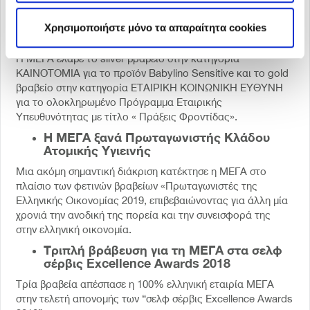
βάσει οικονομικών μεγεθών και αναπτυξιακών προοπτικών.
Δύο σημαντικά βραβεία στα
Χρησιμοποιήστε μόνο τα απαραίτητα cookies
Manufacturing Excellence Awards
Η ΜΕΓΑ έλαβε το silver βραβείο στην κατηγορία
ΚΑΙΝΟΤΟΜΙΑ για το προϊόν Babylino Sensitive και το gold
βραβείο στην κατηγορία ΕΤΑΙΡΙΚΗ ΚΟΙΝΩΝΙΚΗ ΕΥΘΥΝΗ
για το ολοκληρωμένο Πρόγραμμα Εταιρικής
Υπευθυνότητας με τίτλο « Πράξεις Φροντίδας».
Η ΜΕΓΑ ξανά Πρωταγωνιστής Κλάδου
Ατομικής Υγιεινής
Μια ακόμη σημαντική διάκριση κατέκτησε η ΜΕΓΑ στο
πλαίσιο των φετινών βραβείων «Πρωταγωνιστές της
Ελληνικής Οικονομίας 2019, επιβεβαιώνοντας για άλλη μία
χρονιά την ανοδική της πορεία και την συνεισφορά της
στην ελληνική οικονομία.
Τριπλή βράβευση για τη ΜΕΓΑ στα σελφ
σέρβις Excellence Awards 2018
Τρία βραβεία απέσπασε η 100% ελληνική εταιρία ΜΕΓΑ
στην τελετή απονομής των “σελφ σέρβις Excellence Awards