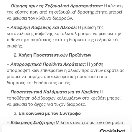
Ούρηση πριν τη Σεξουαλική Δραστηριότητα:
–
Η κένωση
της κύστης πριν από τη σεξουαλική δραστηριότητα μπορεί
να μειώσει τον κίνδυνο διαρροών.
Αποφυγή Καφεΐνης και Αλκοόλ:
–
Η μείωση της
κατανάλωσης καφεΐνης και αλκοόλ μπορεί να μειώσει την
πιθανότητα ακράτειας κατά τη διάρκεια της σεξουαλικής
επαφής.
Χρήση Προστατευτικών Προϊόντων
Απορροφητικά Προϊόντα Ακράτειας:
–
Η χρήση
απορροφητικών επιθεμάτων ή άλλων προϊόντων ακράτειας
μπορεί να παρέχει αποτελεσματική προστασία από
διαρροές και δυσάρεστες οσμές.
Προστατευτικά Καλύμματα για το Κρεβάτι:
–
Η
τοποθέτηση αδιάβροχων καλυμμάτων στο κρεβάτι μπορεί
να μειώσει το άγχος για τυχόν διαρροές.
Επικοινωνία με τον Σύντροφο
Ειλικρινής Συζήτηση:
–
Μιλήστε ανοιχτά με τον σύντροφό
σας για την ακράτεια και πώς σας επηρεάζει. Η ειλικρινής