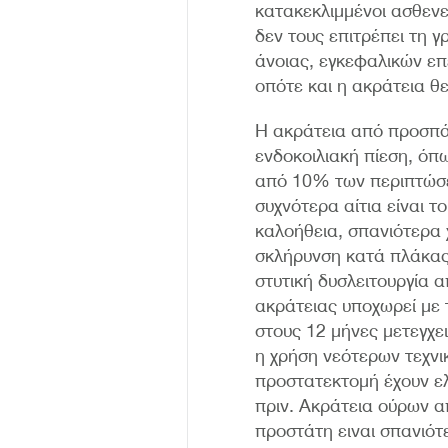
κατακεκλιμμένοι ασθενε
δεν τους επιτρέπει τη 
άνοιας, εγκεφαλικών επ
οπότε και η ακράτεια θε
Η ακράτεια από προσπάθ
ενδοκοιλιακή πίεση, όπ
από 10% των περιπτώσε
συχνότερα αίτια είναι τ
καλοήθεια, σπανιότερα 
σκλήρυνση κατά πλάκας,
στυτική δυσλειτουργία 
ακράτειας υποχωρεί με 
στους 12 μήνες μετεγχε
η χρήση νεότερων τεχνι
προστατεκτομή έχουν ελ
πριν. Ακράτεια ούρων α
προστάτη ειναι σπανιότ