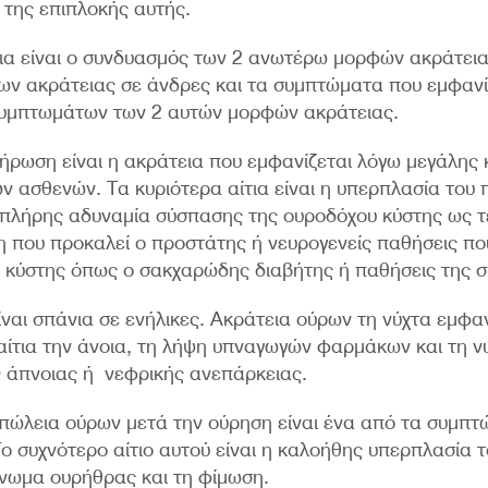
 της επιπλοκής αυτής.
εια είναι ο συνδυασμός των 2 ανωτέρω μορφών ακράτει
ν ακράτειας σε άνδρες και τα συμπτώματα που εμφανίζ
υμπτωμάτων των 2 αυτών μορφών ακράτειας.
ήρωση είναι η ακράτεια που εμφανίζεται λόγω μεγάλης
ν ασθενών. Τα κυριότερα αίτια είναι η υπερπλασία του 
 πλήρης αδυναμία σύσπασης της ουροδόχου κύστης ως τ
 που προκαλεί ο προστάτης ή νευρογενείς παθήσεις πο
 κύστης όπως ο σακχαρώδης διαβήτης ή παθήσεις της σ
ίναι σπάνια σε ενήλικες. Ακράτεια ούρων τη νύχτα εμφαν
αίτια την άνοια, τη λήψη υπναγωγών φαρμάκων και τη ν
ς άπνοιας ή νεφρικής ανεπάρκειας.
απώλεια ούρων μετά την ούρηση είναι ένα από τα συμπ
Το συχνότερο αίτιο αυτού είναι η καλοήθης υπερπλασία 
ένωμα ουρήθρας και τη φίμωση.