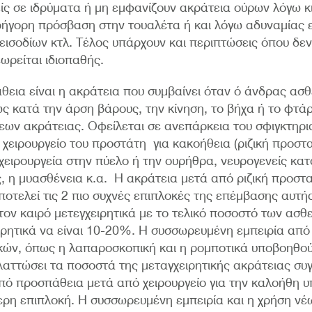
ίς σε ιδρύματα ή μη εμφανίζουν ακράτεια ούρων λόγω κ
γρήγορη πρόσβαση στην τουαλέτα ή και λόγω αδυναμίας 
εισοδίων κτλ. Τέλος υπάρχουν και περιπτώσεις όπου δεν 
ωρείται ιδιοπαθής.
εια είναι η ακράτεια που συμβαίνει όταν ό άνδρας ασθ
ως κατά την άρση βάρους, την κίνηση, το βήχα ή το φτ
ων ακράτειας. Οφείλεται σε ανεπάρκεια του σφιγκτηρι
ο χειρουργείο του προστάτη για κακοήθεια (ριζική προστα
χειρουργεία στην πύελο ή την ουρήθρα, νευρογενείς κα
 η μυασθένεια κ.α. Η ακράτεια μετά από ριζική προστα
αποτελεί τις 2 πιο συχνές επιπλοκές της επέμβασης αυτή
τον καιρό μετεγχειρητικά με το τελικό ποσοστό των ασθ
ιρητικά να είναι 10-20%. Η συσσωρευμένη εμπειρία από 
κών, όπως η λαπαροσκοπική και η ρομποτικά υποβοηθού
αττώσει τα ποσοστά της μεταγχειρητικής ακράτειας συγ
πό προσπάθεια μετά από χειρουργείο για την καλοήθη 
ερη επιπλοκή. Η συσσωρευμένη εμπειρία και η χρήση νέω