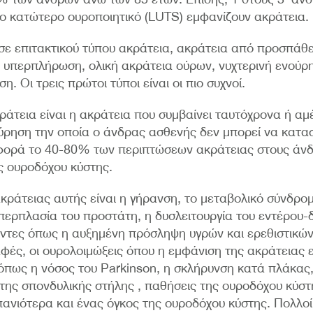
ο κατώτερο ουροποιητικό (LUTS) εμφανίζουν ακράτεια.
 σε επιτακτικού τύπου ακράτεια, ακράτεια από προσπάθε
 υπερπλήρωση, ολική ακράτεια ούρων, νυχτερινή ενούρ
. Οι τρεις πρώτοι τύποι είναι οι πιο συχνοί.
ράτεια είναι η ακράτεια που συμβαίνει ταυτόχρονα ή α
ύρηση την οποία ο άνδρας ασθενής δεν μπορεί να καταστ
φορά το 40-80% των περιπτώσεων ακράτειας στους άνδ
ς ουροδόχου κύστης.
 ακράτειας αυτής είναι η γήρανση, το μεταβολικό σύνδ
περπλασία του προστάτη, η δυσλειτουργία του εντέρου-δ
ντες όπως η αυξημένη πρόσληψη υγρών και ερεθιστικών
φές, οι ουρολοιμώξεις όπου η εμφάνιση της ακράτειας ε
όπως η νόσος του Parkinson, η σκλήρυνση κατά πλάκας
της σπονδυλικής στήλης , παθήσεις της ουροδόχου κύσ
σπανιότερα και ένας όγκος της ουροδόχου κύστης. Πολλοί