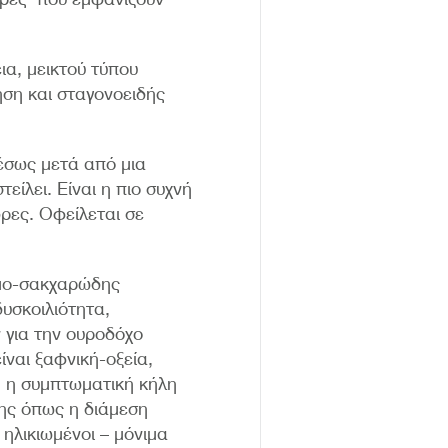
ια, μεικτού τύπου
ηση και σταγονοειδής
μέσως μετά από μια
είλει. Είναι η πιο συχνή
ρες. Οφείλεται σε
ρομο-σακχαρώδης
υσκοιλιότητα,
 για την ουροδόχο
ίναι ξαφνική-οξεία,
, η συμπτωματική κήλη
της όπως η διάμεση
 ηλικιωμένοι – μόνιμα