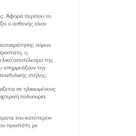
ας. Αφορά περίπου το
ει ο ασθενής είναι
 κατακράτησης ούρων
προστάτη, η
ελικό αποτέλεσμα της
υ επηρρεάζουν την
πονδυλικής στήλης.
ίζεται σε ηλικιωμένους
υχτερινή πολυουρία
τώματα του κατώτερου
του προστάτη με