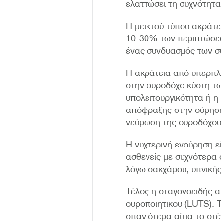
ελαττώσει τη συχνότητα
Η μεικτού τύπου ακράτ
10-30% των περιπτώσεω
ένας συνδυασμός των σ
Η ακράτεια από υπερπλ
στην ουροδόχο κύστη τω
υπολειτουργικότητα ή η
απόφραξης στην ούρηση
νεύρωση της ουροδόχου
Η νυχτερινή ενούρηση ε
ασθενείς με συχνότερα 
λόγω σακχάρου, υπνική
Τέλος η σταγονοειδής 
ουροποιητικου (LUTS). 
σπανιότερα αίτια το στ