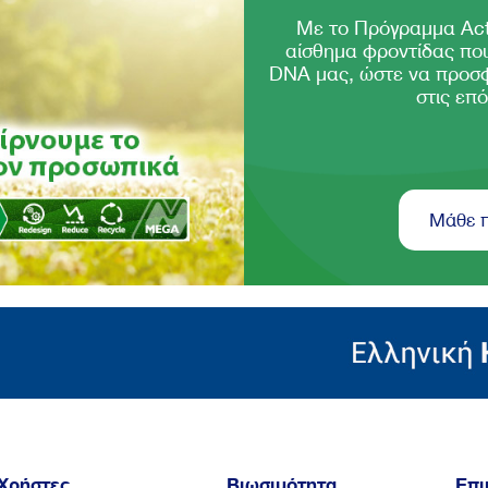
Με το Πρόγραμμα Act
αίσθημα φροντίδας που
DNA μας, ώστε να προσ
στις επό
Μάθε 
Χρήστες
Βιωσιμότητα
Επι