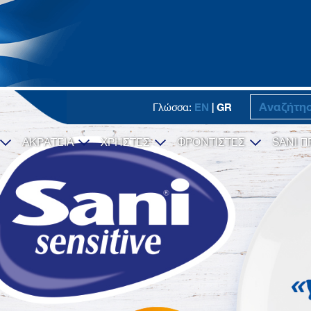
EN
| GR
Γλώσσα:
ΑΚΡΑΤΕΙΑ
ΧΡΗΣΤΕΣ
ΦΡΟΝΤΙΣΤΕΣ
SANI Π