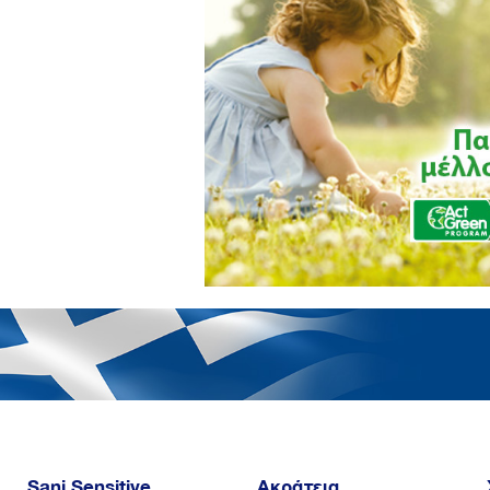
Sani Sensitive
Ακράτεια