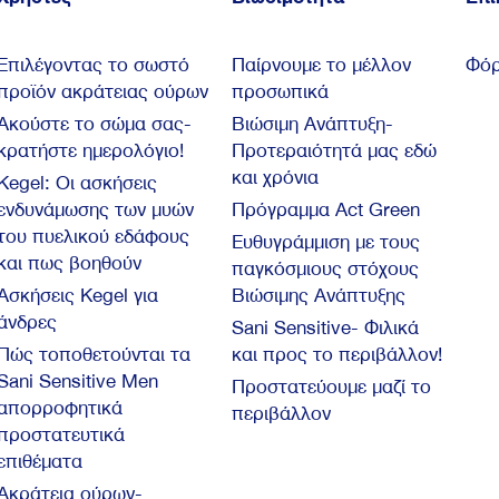
Επιλέγοντας το σωστό
Παίρνουμε το μέλλον
Φόρ
προϊόν ακράτειας ούρων
προσωπικά
Ακούστε το σώμα σας-
Βιώσιμη Ανάπτυξη-
κρατήστε ημερολόγιο!
Προτεραιότητά μας εδώ
και χρόνια
Kegel: Oι ασκήσεις
ενδυνάμωσης των μυών
Πρόγραμμα Act Green
του πυελικού εδάφους
Ευθυγράμμιση με τους
και πως βοηθούν
παγκόσμιους στόχους
Ασκήσεις Kegel για
Βιώσιμης Ανάπτυξης
άνδρες
Sani Sensitive- Φιλικά
Πώς τοποθετούνται τα
και προς το περιβάλλον!
Sani Sensitive Men
Προστατεύουμε μαζί το
απορροφητικά
περιβάλλον
προστατευτικά
επιθέματα
Ακράτεια ούρων-