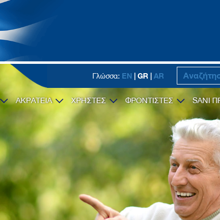
EN
| GR |
AR
Γλώσσα:
ΑΚΡΑΤΕΙΑ
ΧΡΗΣΤΕΣ
ΦΡΟΝΤΙΣΤΕΣ
SANI Π