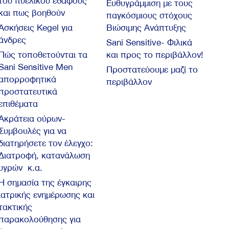
του πυελικού εδάφους
Ευθυγράμμιση με τους
και πως βοηθούν
παγκόσμιους στόχους
Ασκήσεις Kegel για
Βιώσιμης Ανάπτυξης
άνδρες
Sani Sensitive- Φιλικά
Πώς τοποθετούνται τα
και προς το περιβάλλον!
Sani Sensitive Men
Προστατεύουμε μαζί το
απορροφητικά
περιβάλλον
προστατευτικά
επιθέματα
Ακράτεια ούρων-
Συμβουλές για να
διατηρήσετε τον έλεγχο:
Διατροφή, κατανάλωση
υγρών κ.α.
Η σημασία της έγκαιρης
ιατρικής ενημέρωσης και
τακτικής
παρακολούθησης για