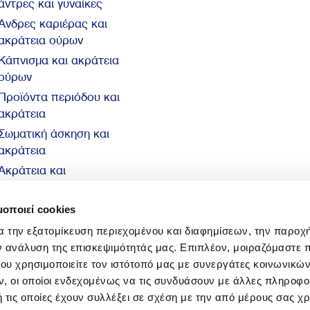
άντρες και γυναίκες
Άνδρες καριέρας και
ακράτεια ούρων
Κάπνισμα και ακράτεια
ούρων
Προϊόντα περιόδου και
ακράτεια
Σωματική άσκηση και
ακράτεια
Ακράτεια και
αυτοπεποίθηση
10 βασικά στοιχεία για
μοποιεί cookies
την ακράτεια
α την εξατομίκευση περιεχομένου και διαφημίσεων, την παροχ
ν ανάλυση της επισκεψιμότητάς μας. Επιπλέον, μοιραζόμαστε 
ου χρησιμοποιείτε τον ιστότοπό μας με συνεργάτες κοινωνικώ
, οι οποίοι ενδεχομένως να τις συνδυάσουν με άλλες πληροφο
 τις οποίες έχουν συλλέξει σε σχέση με την από μέρους σας χ
© 2026 Sani Sensitive. All rights reserved.