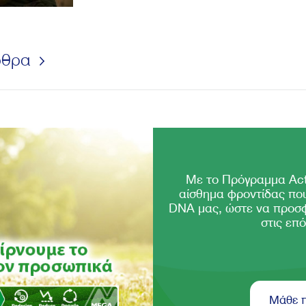
ρθρα
Με το Πρόγραμμα Act
αίσθημα φροντίδας που
DNA μας, ώστε να προσ
στις επό
Μάθε 