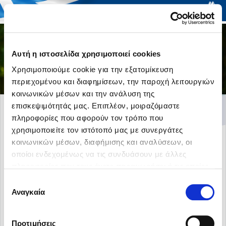
Togg
Αυτή η ιστοσελίδα χρησιμοποιεί cookies
navi
Χρησιμοποιούμε cookie για την εξατομίκευση
περιεχομένου και διαφημίσεων, την παροχή λειτουργιών
κοινωνικών μέσων και την ανάλυση της
επισκεψιμότητάς μας. Επιπλέον, μοιραζόμαστε
EPIKOINWNIA_COVER-
πληροφορίες που αφορούν τον τρόπο που
492133408
χρησιμοποιείτε τον ιστότοπό μας με συνεργάτες
κοινωνικών μέσων, διαφήμισης και αναλύσεων, οι
οποίοι ενδεχομένως να τις συνδυάσουν με άλλες
πληροφορίες που τους έχετε παραχωρήσει ή τις οποίες
έχουν συλλέξει σε σχέση με την από μέρους σας χρήση
Επιλογή
των υπηρεσιών τους.
Αναγκαία
συγκατάθεσης
Προτιμήσεις