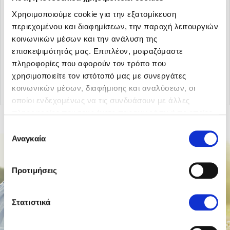
Χρησιμοποιούμε cookie για την εξατομίκευση
περιεχομένου και διαφημίσεων, την παροχή λειτουργιών
κοινωνικών μέσων και την ανάλυση της
επισκεψιμότητάς μας. Επιπλέον, μοιραζόμαστε
πληροφορίες που αφορούν τον τρόπο που
Επιστροφή στα άρθρα
χρησιμοποιείτε τον ιστότοπό μας με συνεργάτες
κοινωνικών μέσων, διαφήμισης και αναλύσεων, οι
οποίοι ενδεχομένως να τις συνδυάσουν με άλλες
πληροφορίες που τους έχετε παραχωρήσει ή τις οποίες
έχουν συλλέξει σε σχέση με την από μέρους σας χρήση
Επιλογή
των υπηρεσιών τους.
Αναγκαία
συγκατάθεσης
Προτιμήσεις
Στατιστικά