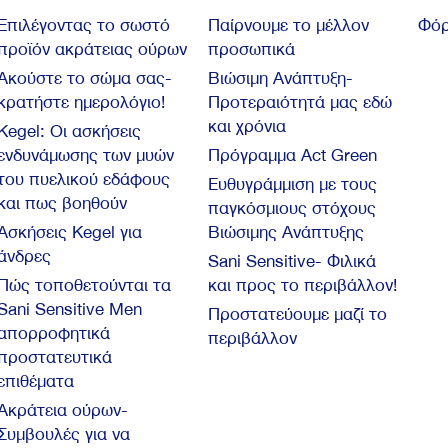
Επιλέγοντας το σωστό
Παίρνουμε το μέλλον
Φόρ
προϊόν ακράτειας ούρων
προσωπικά
Ακούστε το σώμα σας-
Βιώσιμη Ανάπτυξη-
κρατήστε ημερολόγιο!
Προτεραιότητά μας εδώ
και χρόνια
Kegel: Oι ασκήσεις
ενδυνάμωσης των μυών
Πρόγραμμα Act Green
του πυελικού εδάφους
Ευθυγράμμιση με τους
και πως βοηθούν
παγκόσμιους στόχους
Ασκήσεις Kegel για
Βιώσιμης Ανάπτυξης
άνδρες
Sani Sensitive- Φιλικά
Πώς τοποθετούνται τα
και προς το περιβάλλον!
Sani Sensitive Men
Προστατεύουμε μαζί το
απορροφητικά
περιβάλλον
προστατευτικά
επιθέματα
Ακράτεια ούρων-
Συμβουλές για να