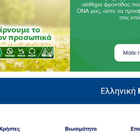
αίσθημα φροντίδας που
DNA μας, ώστε να προσ
στις επό
Μάθε 
Χρήστες
Βιωσιμότητα
Επι