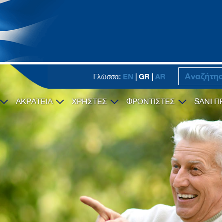
EN
| GR |
AR
Γλώσσα:
ΑΚΡΑΤΕΙΑ
ΧΡΗΣΤΕΣ
ΦΡΟΝΤΙΣΤΕΣ
SANI Π