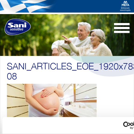
Togg
navi
SANI_ARTICLES_EOE_1920x78
08
Επιστροφή στα άρθρα