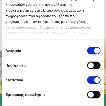
κοινωνικών μέσων και την ανάλυση της
Επιστροφή στα άρθρα
επισκεψιμότητάς μας. Επιπλέον, μοιραζόμαστε
πληροφορίες που αφορούν τον τρόπο που
χρησιμοποιείτε τον ιστότοπό μας με συνεργάτες
κοινωνικών μέσων, διαφήμισης και αναλύσεων, οι
οποίοι ενδεχομένως να τις συνδυάσουν με άλλες
πληροφορίες που τους έχετε παραχωρήσει ή τις οποίες
έχουν συλλέξει σε σχέση με την από μέρους σας χρήση
Επιλογή
των υπηρεσιών τους.
Αναγκαία
συγκατάθεσης
Προτιμήσεις
Στατιστικά
Εμπορικής προώθησης