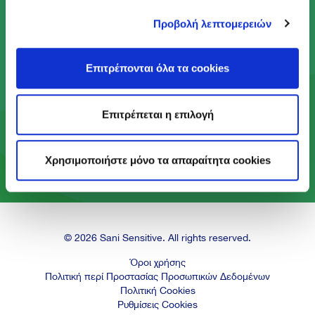
Προβολή λεπτομερειών
Με το Πρόγραμμα Act Green, κάνουμε πράξη το
αίσθημα φροντίδας που βρίσκεται στον πυρήνα
του DNA μας, ώστε να προσφέρουμε ένα
Επιτρέπονται όλα τα cookies
καλύτερο μέλλον στις επόμενες γενιές.
Επιτρέπεται η επιλογή
Μάθε περισσότερα
Χρησιμοποιήστε μόνο τα απαραίτητα cookies
© 2026 Sani Sensitive. All rights reserved.
Όροι χρήσης
Πολιτική περί Προστασίας Προσωπικών Δεδομένων
Πολιτική Cookies
Ρυθμίσεις Cookies