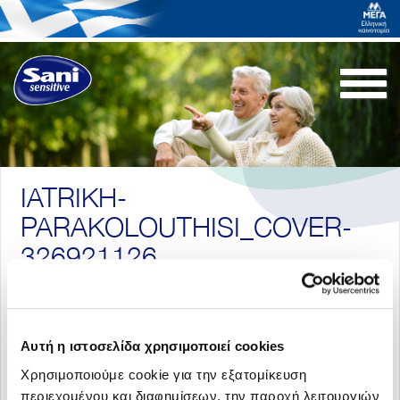
Togg
navi
IATRIKH-
PARAKOLOUTHISI_COVER-
326921126
Αυτή η ιστοσελίδα χρησιμοποιεί cookies
Χρησιμοποιούμε cookie για την εξατομίκευση
περιεχομένου και διαφημίσεων, την παροχή λειτουργιών