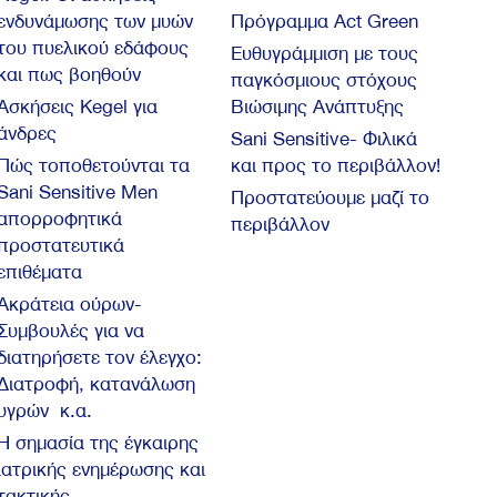
ενδυνάμωσης των μυών
Πρόγραμμα Act Green
του πυελικού εδάφους
Ευθυγράμμιση με τους
και πως βοηθούν
παγκόσμιους στόχους
Ασκήσεις Kegel για
Βιώσιμης Ανάπτυξης
άνδρες
Sani Sensitive- Φιλικά
Πώς τοποθετούνται τα
και προς το περιβάλλον!
Sani Sensitive Men
Προστατεύουμε μαζί το
απορροφητικά
περιβάλλον
προστατευτικά
επιθέματα
Ακράτεια ούρων-
Συμβουλές για να
διατηρήσετε τον έλεγχο:
Διατροφή, κατανάλωση
υγρών κ.α.
Η σημασία της έγκαιρης
ιατρικής ενημέρωσης και
τακτικής