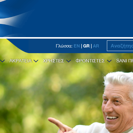
EN
| GR |
AR
Γλώσσα:
ΑΚΡΑΤΕΙΑ
ΧΡΗΣΤΕΣ
ΦΡΟΝΤΙΣΤΕΣ
SANI Π