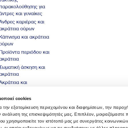
παρακολούθησης για
άντρες και γυναίκες
Άνδρες καριέρας και
ακράτεια ούρων
Κάπνισμα και ακράτεια
ούρων
Προϊόντα περιόδου και
ακράτεια
Σωματική άσκηση και
ακράτεια
Ακράτεια και
αυτοπεποίθηση
10 βασικά στοιχεία για
μοποιεί cookies
την ακράτεια
α την εξατομίκευση περιεχομένου και διαφημίσεων, την παροχ
ν ανάλυση της επισκεψιμότητάς μας. Επιπλέον, μοιραζόμαστε 
ου χρησιμοποιείτε τον ιστότοπό μας με συνεργάτες κοινωνικώ
, οι οποίοι ενδεχομένως να τις συνδυάσουν με άλλες πληροφο