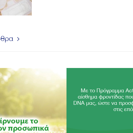
ρθρα
Με το Πρόγραμμα Act
αίσθημα φροντίδας που
DNA μας, ώστε να προσ
στις επό