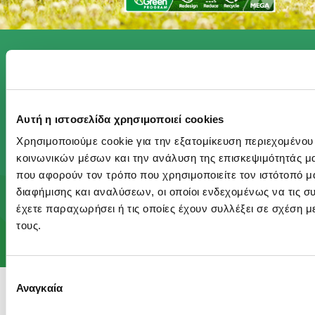
Με το Πρόγραμμα Act Green, κάνουμε πράξη το
αίσθημα φροντίδας που βρίσκεται στον πυρήνα
Αυτή η ιστοσελίδα χρησιμοποιεί cookies
του DNA μας, ώστε να προσφέρουμε ένα
Χρησιμοποιούμε cookie για την εξατομίκευση περιεχομένου
καλύτερο μέλλον στις επόμενες γενιές.
κοινωνικών μέσων και την ανάλυση της επισκεψιμότητάς μ
που αφορούν τον τρόπο που χρησιμοποιείτε τον ιστότοπό 
διαφήμισης και αναλύσεων, οι οποίοι ενδεχομένως να τις 
έχετε παραχωρήσει ή τις οποίες έχουν συλλέξει σε σχέση 
Μάθε περισσότερα
τους.
Επιλογή
Αναγκαία
συγκατάθεσης
© 2026 Sani Sensitive. All rights reserved.