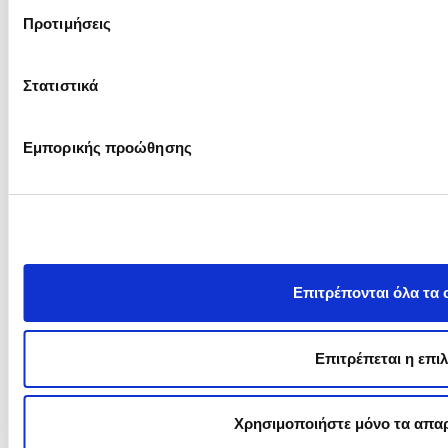
Όροι χρήσης
Προτιμήσεις
Πολιτική περί Προστασίας Προσωπικών Δεδομένων
Πολιτική Cookies
Ρυθμίσεις Cookies
Στατιστικά
Εμπορικής προώθησης
Επιτρέπονται όλα τα 
Επιτρέπεται η επι
Χρησιμοποιήστε μόνο τα απαρ