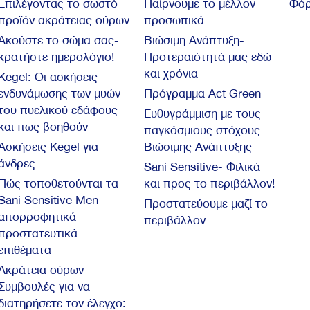
Επιλέγοντας το σωστό
Παίρνουμε το μέλλον
Φόρ
προϊόν ακράτειας ούρων
προσωπικά
Ακούστε το σώμα σας-
Βιώσιμη Ανάπτυξη-
κρατήστε ημερολόγιο!
Προτεραιότητά μας εδώ
και χρόνια
Kegel: Oι ασκήσεις
ενδυνάμωσης των μυών
Πρόγραμμα Act Green
του πυελικού εδάφους
Ευθυγράμμιση με τους
και πως βοηθούν
παγκόσμιους στόχους
Ασκήσεις Kegel για
Βιώσιμης Ανάπτυξης
άνδρες
Sani Sensitive- Φιλικά
Πώς τοποθετούνται τα
και προς το περιβάλλον!
Sani Sensitive Men
Προστατεύουμε μαζί το
απορροφητικά
περιβάλλον
προστατευτικά
επιθέματα
Ακράτεια ούρων-
Συμβουλές για να
διατηρήσετε τον έλεγχο: