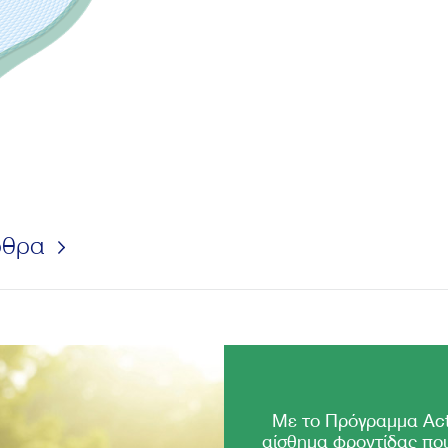
ρθρα
Με το Πρόγραμμα Act
αίσθημα φροντίδας που