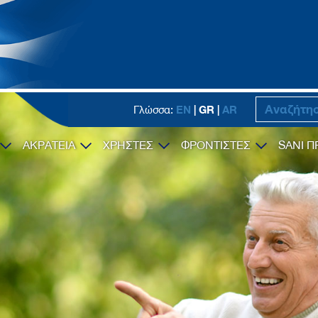
EN
| GR |
AR
Γλώσσα:
ΑΚΡΑΤΕΙΑ
ΧΡΗΣΤΕΣ
ΦΡΟΝΤΙΣΤΕΣ
SANI Π