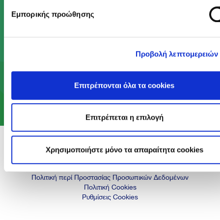
Με το Πρόγραμμα Act Green, κάνουμε πράξη το
Εμπορικής προώθησης
αίσθημα φροντίδας που βρίσκεται στον πυρήνα
του DNA μας, ώστε να προσφέρουμε ένα
καλύτερο μέλλον στις επόμενες γενιές.
Προβολή λεπτομερειών
Επιτρέπονται όλα τα cookies
Μάθε περισσότερα
Επιτρέπεται η επιλογή
Χρησιμοποιήστε μόνο τα απαραίτητα cookies
© 2026 Sani Sensitive. All rights reserved.
Όροι χρήσης
Πολιτική περί Προστασίας Προσωπικών Δεδομένων
Πολιτική Cookies
Ρυθμίσεις Cookies