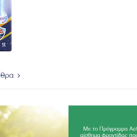
ρθρα
Με το Πρόγραμμα Act
αίσθημα φροντίδας που