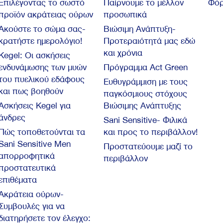
Επιλέγοντας το σωστό
Παίρνουμε το μέλλον
Φόρ
προϊόν ακράτειας ούρων
προσωπικά
Ακούστε το σώμα σας-
Βιώσιμη Ανάπτυξη-
κρατήστε ημερολόγιο!
Προτεραιότητά μας εδώ
και χρόνια
Kegel: Oι ασκήσεις
ενδυνάμωσης των μυών
Πρόγραμμα Act Green
του πυελικού εδάφους
Ευθυγράμμιση με τους
και πως βοηθούν
παγκόσμιους στόχους
Ασκήσεις Kegel για
Βιώσιμης Ανάπτυξης
άνδρες
Sani Sensitive- Φιλικά
Πώς τοποθετούνται τα
και προς το περιβάλλον!
Sani Sensitive Men
Προστατεύουμε μαζί το
απορροφητικά
περιβάλλον
προστατευτικά
επιθέματα
Ακράτεια ούρων-
Συμβουλές για να
διατηρήσετε τον έλεγχο: