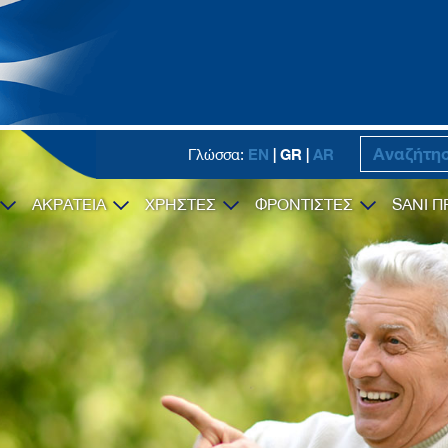
EN
| GR |
AR
Γλώσσα:
ΑΚΡΑΤΕΙΑ
ΧΡΗΣΤΕΣ
ΦΡΟΝΤΙΣΤΕΣ
SANI Π