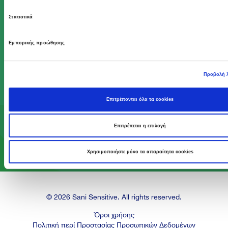
Στατιστικά
Εμπορικής προώθησης
Με το Πρόγραμμα Act Green, κάνουμε πράξη το
αίσθημα φροντίδας που βρίσκεται στον πυρήνα
του DNA μας, ώστε να προσφέρουμε ένα
Προβολή 
καλύτερο μέλλον στις επόμενες γενιές.
Επιτρέπονται όλα τα cookies
Επιτρέπεται η επιλογή
Μάθε περισσότερα
Χρησιμοποιήστε μόνο τα απαραίτητα cookies
© 2026 Sani Sensitive. All rights reserved.
Όροι χρήσης
Πολιτική περί Προστασίας Προσωπικών Δεδομένων