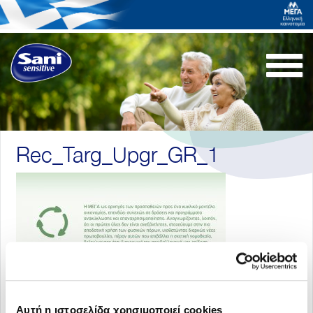
Togg
navi
Rec_Targ_Upgr_GR_1
Αυτή η ιστοσελίδα χρησιμοποιεί cookies