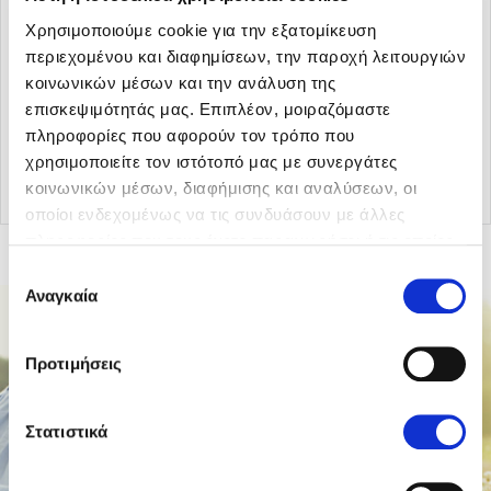
Χρησιμοποιούμε cookie για την εξατομίκευση
περιεχομένου και διαφημίσεων, την παροχή λειτουργιών
κοινωνικών μέσων και την ανάλυση της
επισκεψιμότητάς μας. Επιπλέον, μοιραζόμαστε
πληροφορίες που αφορούν τον τρόπο που
Επιστροφή στα άρθρα
χρησιμοποιείτε τον ιστότοπό μας με συνεργάτες
κοινωνικών μέσων, διαφήμισης και αναλύσεων, οι
οποίοι ενδεχομένως να τις συνδυάσουν με άλλες
πληροφορίες που τους έχετε παραχωρήσει ή τις οποίες
έχουν συλλέξει σε σχέση με την από μέρους σας χρήση
Επιλογή
των υπηρεσιών τους.
Αναγκαία
συγκατάθεσης
Προτιμήσεις
Στατιστικά