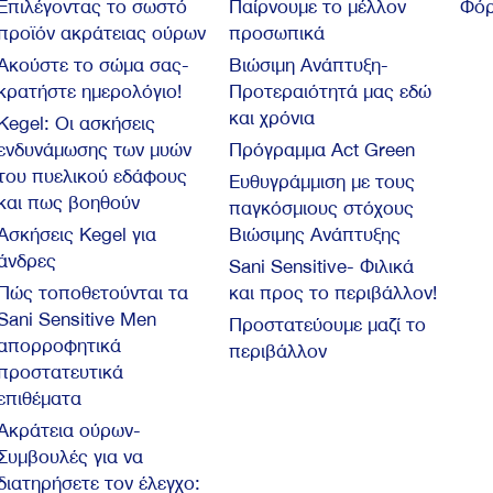
Επιλέγοντας το σωστό
Παίρνουμε το μέλλον
Φόρ
προϊόν ακράτειας ούρων
προσωπικά
Ακούστε το σώμα σας-
Βιώσιμη Ανάπτυξη-
κρατήστε ημερολόγιο!
Προτεραιότητά μας εδώ
και χρόνια
Kegel: Oι ασκήσεις
ενδυνάμωσης των μυών
Πρόγραμμα Act Green
του πυελικού εδάφους
Ευθυγράμμιση με τους
και πως βοηθούν
παγκόσμιους στόχους
Ασκήσεις Kegel για
Βιώσιμης Ανάπτυξης
άνδρες
Sani Sensitive- Φιλικά
Πώς τοποθετούνται τα
και προς το περιβάλλον!
Sani Sensitive Men
Προστατεύουμε μαζί το
απορροφητικά
περιβάλλον
προστατευτικά
επιθέματα
Ακράτεια ούρων-
Συμβουλές για να
διατηρήσετε τον έλεγχο: