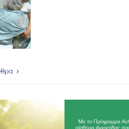
ρθρα
Με το Πρόγραμμα Act
αίσθημα φροντίδας που