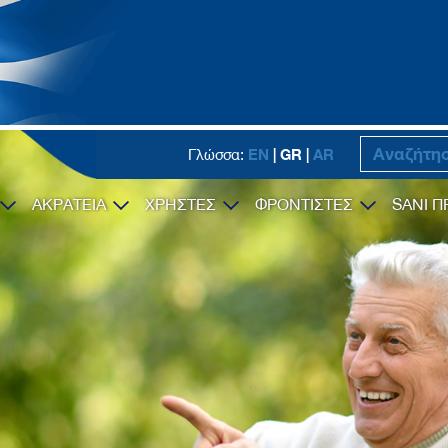
EN
| GR |
AR
Γλώσσα:
ΑΚΡΑΤΕΙΑ
ΧΡΗΣΤΕΣ
ΦΡΟΝΤΙΣΤΕΣ
SANI Π