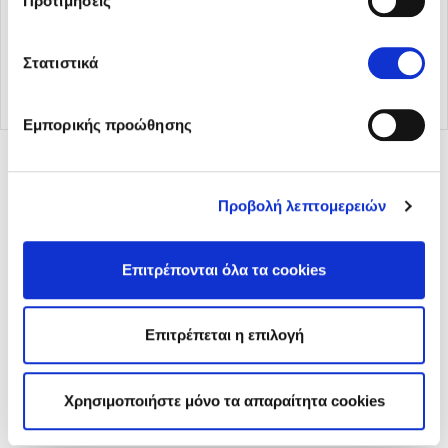
Προτιμήσεις
Στατιστικά
Εμπορικής προώθησης
Προβολή λεπτομερειών
© 2026 Sani Sensitive. All rights reserved.
Επιτρέπονται όλα τα cookies
Όροι χρήσης
Πολιτική περί Προστασίας Προσωπικών Δεδομένων
Πολιτική Cookies
Ρυθμίσεις Cookies
Επιτρέπεται η επιλογή
Χρησιμοποιήστε μόνο τα απαραίτητα cookies