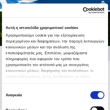
Togg
Αυτή η ιστοσελίδα χρησιμοποιεί cookies
navi
Χρησιμοποιούμε cookie για την εξατομίκευση
περιεχομένου και διαφημίσεων, την παροχή λειτουργιών
κοινωνικών μέσων και την ανάλυση της
5
επισκεψιμότητάς μας. Επιπλέον, μοιραζόμαστε
πληροφορίες που αφορούν τον τρόπο που
χρησιμοποιείτε τον ιστότοπό μας με συνεργάτες
κοινωνικών μέσων, διαφήμισης και αναλύσεων, οι
οποίοι ενδεχομένως να τις συνδυάσουν με άλλες
πληροφορίες που τους έχετε παραχωρήσει ή τις οποίες
έχουν συλλέξει σε σχέση με την από μέρους σας χρήση
Επιλογή
των υπηρεσιών τους.
Αναγκαία
συγκατάθεσης