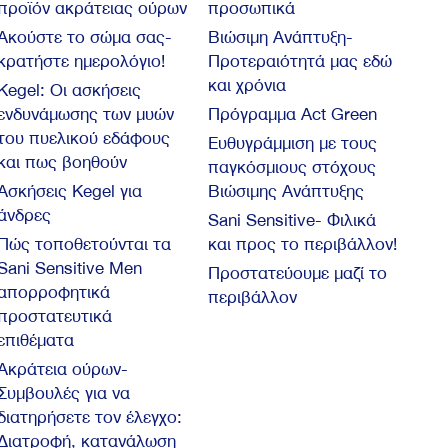
προϊόν ακράτειας ούρων
προσωπικά
Ακούστε το σώμα σας-
Βιώσιμη Ανάπτυξη-
κρατήστε ημερολόγιο!
Προτεραιότητά μας εδώ
και χρόνια
Kegel: Oι ασκήσεις
ενδυνάμωσης των μυών
Πρόγραμμα Act Green
του πυελικού εδάφους
Ευθυγράμμιση με τους
και πως βοηθούν
παγκόσμιους στόχους
Ασκήσεις Kegel για
Βιώσιμης Ανάπτυξης
άνδρες
Sani Sensitive- Φιλικά
Πώς τοποθετούνται τα
και προς το περιβάλλον!
Sani Sensitive Men
Προστατεύουμε μαζί το
απορροφητικά
περιβάλλον
προστατευτικά
επιθέματα
Ακράτεια ούρων-
Συμβουλές για να
διατηρήσετε τον έλεγχο:
Διατροφή, κατανάλωση