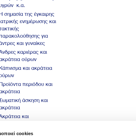
υγρών κ.α.
Η σημασία της έγκαιρης
ιατρικής ενημέρωσης και
τακτικής
παρακολούθησης για
άντρες και γυναίκες
Άνδρες καριέρας και
ακράτεια ούρων
Κάπνισμα και ακράτεια
ούρων
Προϊόντα περιόδου και
ακράτεια
Σωματική άσκηση και
ακράτεια
Ακράτεια και
αυτοπεποίθηση
10 βασικά στοιχεία για
μοποιεί cookies