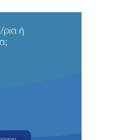
/ρια ή
α;
α
πόμενο