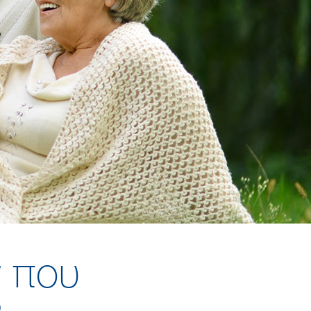
ν που