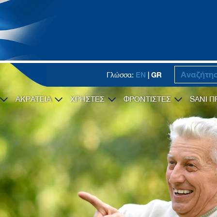
EN
| GR
Γλώσσα:
ΑΚΡΑΤΕΙΑ
ΧΡΗΣΤΕΣ
ΦΡΟΝΤΙΣΤΕΣ
SANI Π