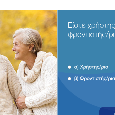
Είστε χρήστης
φροντιστής/ρι
α) Χρήστης/ρια
β) Φροντιστής/ρι
Ε