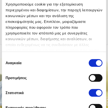
Χρησιμοποιούμε cookie για την εξατομίκευση
περιεχομένου και διαφημίσεων, την παροχή λειτουργιών
κοινωνικών μέσων και την ανάλυση της
επισκεψιμότητάς μας. Επιπλέον, μοιραζόμαστε
πληροφορίες που αφορούν τον τρόπο που
Επιστροφή στα άρθρα
χρησιμοποιείτε τον ιστότοπό μας με συνεργάτες
κοινωνικών μέσων, διαφήμισης και αναλύσεων, οι
οποίοι ενδεχομένως να τις συνδυάσουν με άλλες
πληροφορίες που τους έχετε παραχωρήσει ή τις οποίες
έχουν συλλέξει σε σχέση με την από μέρους σας χρήση
Επιλογή
των υπηρεσιών τους.
Αναγκαία
συγκατάθεσης
Προτιμήσεις
Στατιστικά
Εμπορικής προώθησης