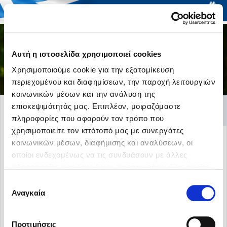
Togg
Αυτή η ιστοσελίδα χρησιμοποιεί cookies
navi
Χρησιμοποιούμε cookie για την εξατομίκευση
περιεχομένου και διαφημίσεων, την παροχή λειτουργιών
κοινωνικών μέσων και την ανάλυση της
επισκεψιμότητάς μας. Επιπλέον, μοιραζόμαστε
New_20_EPILEGONTAS TO
πληροφορίες που αφορούν τον τρόπο που
SWSTO
χρησιμοποιείτε τον ιστότοπό μας με συνεργάτες
PROION_COVER_ENG
κοινωνικών μέσων, διαφήμισης και αναλύσεων, οι
οποίοι ενδεχομένως να τις συνδυάσουν με άλλες
πληροφορίες που τους έχετε παραχωρήσει ή τις οποίες
έχουν συλλέξει σε σχέση με την από μέρους σας χρήση
Επιλογή
των υπηρεσιών τους.
Αναγκαία
συγκατάθεσης
Προτιμήσεις