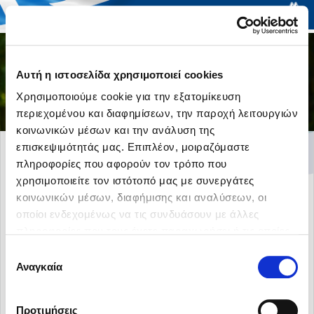
Togg
Αυτή η ιστοσελίδα χρησιμοποιεί cookies
navi
Χρησιμοποιούμε cookie για την εξατομίκευση
περιεχομένου και διαφημίσεων, την παροχή λειτουργιών
κοινωνικών μέσων και την ανάλυση της
επισκεψιμότητάς μας. Επιπλέον, μοιραζόμαστε
home-section-3
πληροφορίες που αφορούν τον τρόπο που
χρησιμοποιείτε τον ιστότοπό μας με συνεργάτες
κοινωνικών μέσων, διαφήμισης και αναλύσεων, οι
οποίοι ενδεχομένως να τις συνδυάσουν με άλλες
πληροφορίες που τους έχετε παραχωρήσει ή τις οποίες
έχουν συλλέξει σε σχέση με την από μέρους σας χρήση
Επιλογή
των υπηρεσιών τους.
Αναγκαία
συγκατάθεσης
Προτιμήσεις