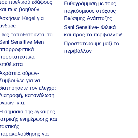
του πυελικού εδάφους
Ευθυγράμμιση με τους
και πως βοηθούν
παγκόσμιους στόχους
Ασκήσεις Kegel για
Βιώσιμης Ανάπτυξης
άνδρες
Sani Sensitive- Φιλικά
Πώς τοποθετούνται τα
και προς το περιβάλλον!
Sani Sensitive Men
Προστατεύουμε μαζί το
απορροφητικά
περιβάλλον
προστατευτικά
επιθέματα
Ακράτεια ούρων-
Συμβουλές για να
διατηρήσετε τον έλεγχο:
Διατροφή, κατανάλωση
υγρών κ.α.
Η σημασία της έγκαιρης
ιατρικής ενημέρωσης και
τακτικής
παρακολούθησης για