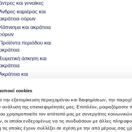
άντρες και γυναίκες
Άνδρες καριέρας και
ακράτεια ούρων
Κάπνισμα και ακράτεια
ούρων
Προϊόντα περιόδου και
ακράτεια
Σωματική άσκηση και
ακράτεια
Ακράτεια και
αυτοπεποίθηση
10 βασικά στοιχεία για
μοποιεί cookies
την ακράτεια
α την εξατομίκευση περιεχομένου και διαφημίσεων, την παροχ
ν ανάλυση της επισκεψιμότητάς μας. Επιπλέον, μοιραζόμαστε 
ου χρησιμοποιείτε τον ιστότοπό μας με συνεργάτες κοινωνικώ
, οι οποίοι ενδεχομένως να τις συνδυάσουν με άλλες πληροφο
 τις οποίες έχουν συλλέξει σε σχέση με την από μέρους σας χ
© 2026 Sani Sensitive. All rights reserved.