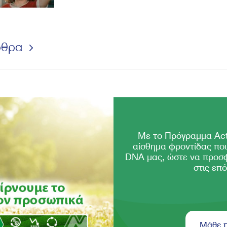
ρθρα
Με το Πρόγραμμα Act
αίσθημα φροντίδας που
DNA μας, ώστε να προσ
στις επό
Μάθε 