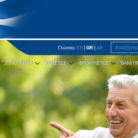
EN
| GR |
AR
Γλώσσα:
ΑΚΡΑΤΕΙΑ
ΧΡΗΣΤΕΣ
ΦΡΟΝΤΙΣΤΕΣ
SANI Π