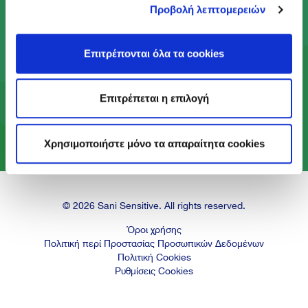
Με το Πρόγραμμα Act Green, κάνουμε πράξη το
Προβολή λεπτομερειών
αίσθημα φροντίδας που βρίσκεται στον πυρήνα
του DNA μας, ώστε να προσφέρουμε ένα
καλύτερο μέλλον στις επόμενες γενιές.
Επιτρέπονται όλα τα cookies
Επιτρέπεται η επιλογή
Μάθε περισσότερα
Χρησιμοποιήστε μόνο τα απαραίτητα cookies
© 2026 Sani Sensitive. All rights reserved.
Όροι χρήσης
Πολιτική περί Προστασίας Προσωπικών Δεδομένων
Πολιτική Cookies
Ρυθμίσεις Cookies