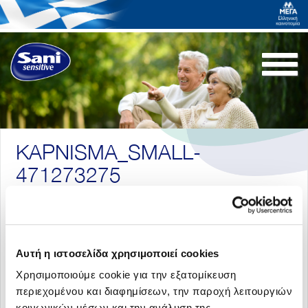
Togg
navi
KAPNISMA_SMALL-
471273275
Αυτή η ιστοσελίδα χρησιμοποιεί cookies
Χρησιμοποιούμε cookie για την εξατομίκευση
περιεχομένου και διαφημίσεων, την παροχή λειτουργιών
Επιστροφή στα άρθρα
κοινωνικών μέσων και την ανάλυση της