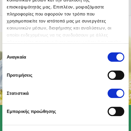
επισκεψιμότητάς μας. Επιπλέον, μοιραζόμαστε
πληροφορίες που αφορούν τον τρόπο που
χρησιμοποιείτε τον ιστότοπό μας με συνεργάτες
κοινωνικών μέσων, διαφήμισης και αναλύσεων, οι
οποίοι ενδεχομένως να τις συνδυάσουν με άλλες
πληροφορίες που τους έχετε παραχωρήσει ή τις οποίες
έχουν συλλέξει σε σχέση με την από μέρους σας χρήση
Επιλογή
των υπηρεσιών τους.
Αναγκαία
συγκατάθεσης
Προτιμήσεις
Στατιστικά
Εμπορικής προώθησης