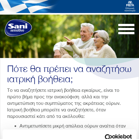
Togg
navi
Πότε θα πρέπει να αναζητήσω
ιατρική βοήθεια;
Το να αναζητήσετε ιατρική βοήθεια εγκαίρως, είναι το
πρώτο βήμα προς την ανακούφιση αλλά και την
αντιμετώπιση του συμπτώματος της ακράτειας ούρων.
Ιατρική βοήθεια μπορείτε να αναζητήσετε, όταν
παρουσιαστεί κάτι από τα ακόλουθα:
Αντιμετωπίσετε μικρή απώλεια ούρων αναίτια όταν
γελάτε, βήχετε, ασκείστε ή κινήστε απότομα.
Όταν νιώθετε ένα συνεχές αίσθημα πίεσης στον