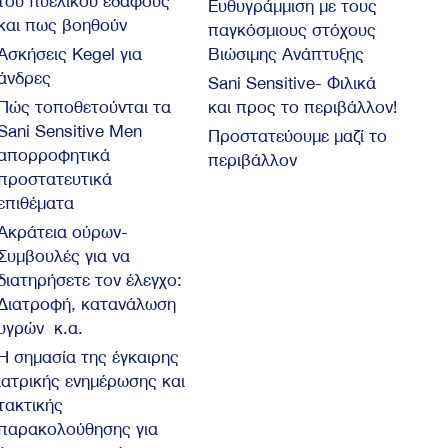
του πυελικού εδάφους
Ευθυγράμμιση με τους
και πως βοηθούν
παγκόσμιους στόχους
Ασκήσεις Kegel για
Βιώσιμης Ανάπτυξης
άνδρες
Sani Sensitive- Φιλικά
Πώς τοποθετούνται τα
και προς το περιβάλλον!
Sani Sensitive Men
Προστατεύουμε μαζί το
απορροφητικά
περιβάλλον
προστατευτικά
επιθέματα
Ακράτεια ούρων-
Συμβουλές για να
διατηρήσετε τον έλεγχο:
Διατροφή, κατανάλωση
υγρών κ.α.
Η σημασία της έγκαιρης
ιατρικής ενημέρωσης και
τακτικής
παρακολούθησης για