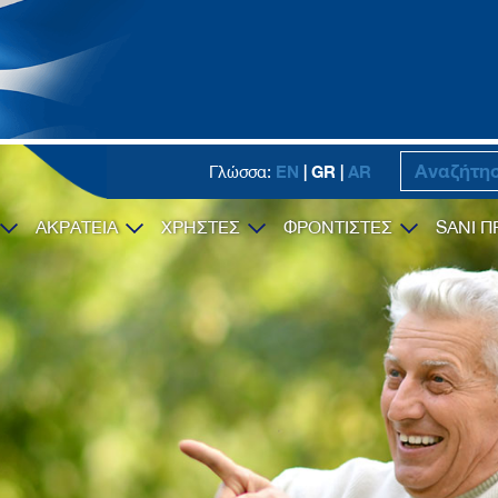
EN
| GR |
AR
Γλώσσα:
ΑΚΡΑΤΕΙΑ
ΧΡΗΣΤΕΣ
ΦΡΟΝΤΙΣΤΕΣ
SANI Π