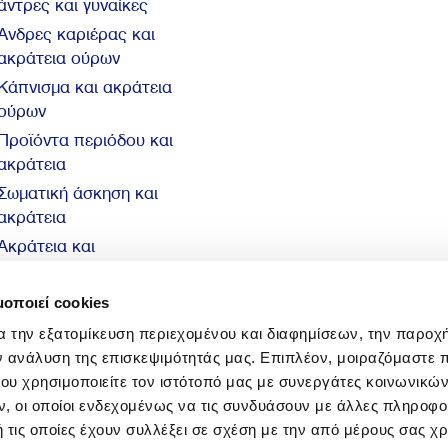
άντρες και γυναίκες
Άνδρες καριέρας και
ακράτεια ούρων
Κάπνισμα και ακράτεια
ούρων
Προϊόντα περιόδου και
ακράτεια
Σωματική άσκηση και
ακράτεια
Ακράτεια και
αυτοπεποίθηση
10 βασικά στοιχεία για
μοποιεί cookies
την ακράτεια
α την εξατομίκευση περιεχομένου και διαφημίσεων, την παροχ
ν ανάλυση της επισκεψιμότητάς μας. Επιπλέον, μοιραζόμαστε 
ου χρησιμοποιείτε τον ιστότοπό μας με συνεργάτες κοινωνικώ
, οι οποίοι ενδεχομένως να τις συνδυάσουν με άλλες πληροφο
 τις οποίες έχουν συλλέξει σε σχέση με την από μέρους σας χ
© 2026 Sani Sensitive. All rights reserved.