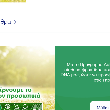
ρθρα
Με το Πρόγραμμα Act
αίσθημα φροντίδας που
DNA μας, ώστε να προσ
στις επό
Μάθε 