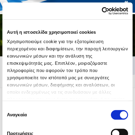
Togg
Αυτή η ιστοσελίδα χρησιμοποιεί cookies
navi
Χρησιμοποιούμε cookie για την εξατομίκευση
περιεχομένου και διαφημίσεων, την παροχή λειτουργιών
κοινωνικών μέσων και την ανάλυση της
επισκεψιμότητάς μας. Επιπλέον, μοιραζόμαστε
Πολιτική Απορρήτου
πληροφορίες που αφορούν τον τρόπο που
χρησιμοποιείτε τον ιστότοπό μας με συνεργάτες
κοινωνικών μέσων, διαφήμισης και αναλύσεων, οι
οποίοι ενδεχομένως να τις συνδυάσουν με άλλες
πληροφορίες που τους έχετε παραχωρήσει ή τις οποίες
έχουν συλλέξει σε σχέση με την από μέρους σας χρήση
Επιλογή
των υπηρεσιών τους.
Αναγκαία
συγκατάθεσης
© 2026 Sani Sensitive. All rights reserved.
Όροι χρήσης
Προτιμήσεις