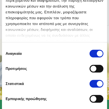
περιεχομένου και διαφημίσεων, την παροχή λειτουργιών
κοινωνικών μέσων και την ανάλυση της
Επιστροφή στα άρθρα
επισκεψιμότητάς μας. Επιπλέον, μοιραζόμαστε
πληροφορίες που αφορούν τον τρόπο που
χρησιμοποιείτε τον ιστότοπό μας με συνεργάτες
κοινωνικών μέσων, διαφήμισης και αναλύσεων, οι
οποίοι ενδεχομένως να τις συνδυάσουν με άλλες
πληροφορίες που τους έχετε παραχωρήσει ή τις οποίες
έχουν συλλέξει σε σχέση με την από μέρους σας χρήση
Επιλογή
των υπηρεσιών τους.
Αναγκαία
συγκατάθεσης
Προτιμήσεις
Στατιστικά
Εμπορικής προώθησης