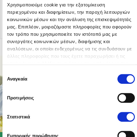
Χρησιμοποιούμε cookie για την εξατομίκευση
περιεχομένου και διαφημίσεων, την παροχή λειτουργιών
Επιστροφή στα άρθρα
κοινωνικών μέσων και την ανάλυση της επισκεψιμότητάς
μας. Επιπλέον, μοιραζόμαστε πληροφορίες που αφορούν
τον τρόπο που χρησιμοποιείτε τον ιστότοπό μας με
συνεργάτες κοινωνικών μέσων, διαφήμισης και
αναλύσεων, οι οποίοι ενδεχομένως να τις συνδυάσουν με
άλλες πληροφορίες που τους έχετε παραχωρήσει ή τις
οποίες έχουν συλλέξει σε σχέση με την από μέρους σας
χρήση των υπηρεσιών τους.
Επιλογή
Αναγκαία
συγκατάθεσης
Προτιμήσεις
Στατιστικά
Εμπορικής προώθησης