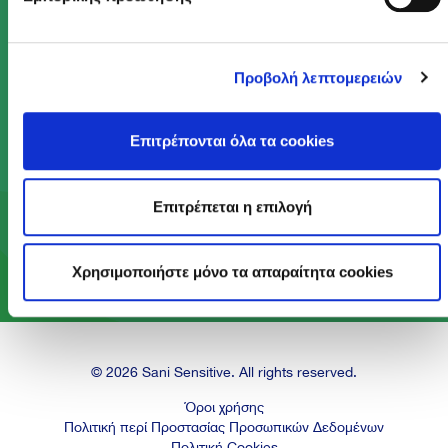
Με το Πρόγραμμα Act Green, κάνουμε πράξη το
Προβολή λεπτομερειών
αίσθημα φροντίδας που βρίσκεται στον πυρήνα
του DNA μας, ώστε να προσφέρουμε ένα
Επιτρέπονται όλα τα cookies
καλύτερο μέλλον στις επόμενες γενιές.
Επιτρέπεται η επιλογή
Μάθε περισσότερα
Χρησιμοποιήστε μόνο τα απαραίτητα cookies
© 2026 Sani Sensitive. All rights reserved.
Όροι χρήσης
Πολιτική περί Προστασίας Προσωπικών Δεδομένων
Πολιτική Cookies