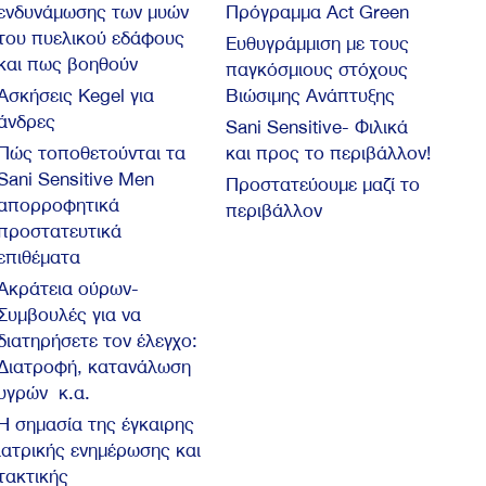
ενδυνάμωσης των μυών
Πρόγραμμα Act Green
του πυελικού εδάφους
Ευθυγράμμιση με τους
και πως βοηθούν
παγκόσμιους στόχους
Ασκήσεις Kegel για
Βιώσιμης Ανάπτυξης
άνδρες
Sani Sensitive- Φιλικά
Πώς τοποθετούνται τα
και προς το περιβάλλον!
Sani Sensitive Men
Προστατεύουμε μαζί το
απορροφητικά
περιβάλλον
προστατευτικά
επιθέματα
Ακράτεια ούρων-
Συμβουλές για να
διατηρήσετε τον έλεγχο:
Διατροφή, κατανάλωση
υγρών κ.α.
Η σημασία της έγκαιρης
ιατρικής ενημέρωσης και
τακτικής