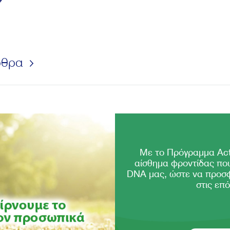
ρθρα
Με το Πρόγραμμα Act
αίσθημα φροντίδας που
DNA μας, ώστε να προσ
στις επό