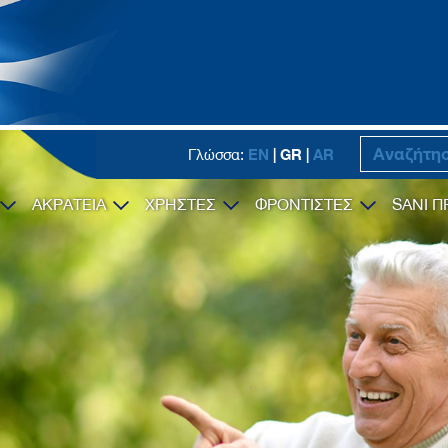
EN
| GR |
AR
Γλώσσα:
ΑΚΡΑΤΕΙΑ
ΧΡΗΣΤΕΣ
ΦΡΟΝΤΙΣΤΕΣ
SANI Π