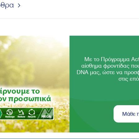
ρθρα
Με το Πρόγραμμα Act
αίσθημα φροντίδας που
DNA μας, ώστε να προσ
στις επό
Μάθε 