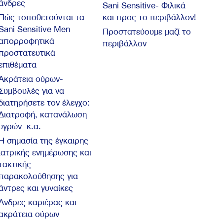
άνδρες
Sani Sensitive- Φιλικά
Πώς τοποθετούνται τα
και προς το περιβάλλον!
Sani Sensitive Men
Προστατεύουμε μαζί το
απορροφητικά
περιβάλλον
προστατευτικά
επιθέματα
Ακράτεια ούρων-
Συμβουλές για να
διατηρήσετε τον έλεγχο:
Διατροφή, κατανάλωση
υγρών κ.α.
Η σημασία της έγκαιρης
ιατρικής ενημέρωσης και
τακτικής
παρακολούθησης για
άντρες και γυναίκες
Άνδρες καριέρας και
ακράτεια ούρων