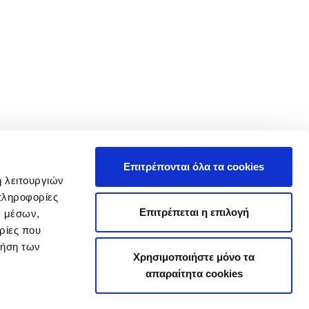
Επιτρέπονται όλα τα cookies
ή λειτουργιών
πληροφορίες
Επιτρέπεται η επιλογή
ν μέσων,
ρίες που
ρήση των
Χρησιμοποιήστε μόνο τα
απαραίτητα cookies
|
Ρυθμίσεις Cookies