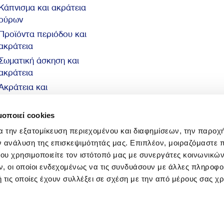
Κάπνισμα και ακράτεια
ούρων
Προϊόντα περιόδου και
ακράτεια
Σωματική άσκηση και
ακράτεια
Ακράτεια και
αυτοπεποίθηση
10 βασικά στοιχεία για
μοποιεί cookies
την ακράτεια
α την εξατομίκευση περιεχομένου και διαφημίσεων, την παροχ
ν ανάλυση της επισκεψιμότητάς μας. Επιπλέον, μοιραζόμαστε 
ου χρησιμοποιείτε τον ιστότοπό μας με συνεργάτες κοινωνικώ
, οι οποίοι ενδεχομένως να τις συνδυάσουν με άλλες πληροφο
 τις οποίες έχουν συλλέξει σε σχέση με την από μέρους σας χ
© 2026 Sani Sensitive. All rights reserved.
ιτική περί Προστασίας Προσωπικών Δεδομένων
|
Πολιτική Cookies