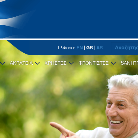
EN
| GR |
AR
Γλώσσα:
ΑΚΡΑΤΕΙΑ
ΧΡΗΣΤΕΣ
ΦΡΟΝΤΙΣΤΕΣ
SANI Π