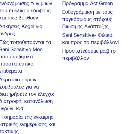
ενδυνάμωσης των μυών
Πρόγραμμα Act Green
του πυελικού εδάφους
Ευθυγράμμιση με τους
και πως βοηθούν
παγκόσμιους στόχους
Ασκήσεις Kegel για
Βιώσιμης Ανάπτυξης
άνδρες
Sani Sensitive- Φιλικά
Πώς τοποθετούνται τα
και προς το περιβάλλον!
Sani Sensitive Men
Προστατεύουμε μαζί το
απορροφητικά
περιβάλλον
προστατευτικά
επιθέματα
Ακράτεια ούρων-
Συμβουλές για να
διατηρήσετε τον έλεγχο:
Διατροφή, κατανάλωση
υγρών κ.α.
Η σημασία της έγκαιρης
ιατρικής ενημέρωσης και
τακτικής