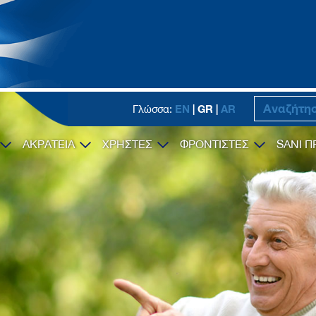
EN
| GR |
AR
Γλώσσα:
ΑΚΡΑΤΕΙΑ
ΧΡΗΣΤΕΣ
ΦΡΟΝΤΙΣΤΕΣ
SANI Π