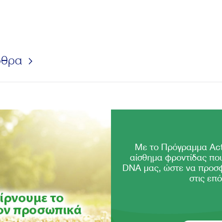
ρθρα
Με το Πρόγραμμα Act
αίσθημα φροντίδας που
DNA μας, ώστε να προσ
στις επό