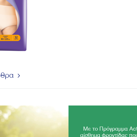
ρθρα
Με το Πρόγραμμα Act
αίσθημα φροντίδας που