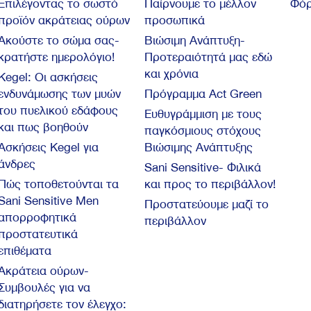
Επιλέγοντας το σωστό
Παίρνουμε το μέλλον
Φόρ
προϊόν ακράτειας ούρων
προσωπικά
Ακούστε το σώμα σας-
Βιώσιμη Ανάπτυξη-
κρατήστε ημερολόγιο!
Προτεραιότητά μας εδώ
και χρόνια
Kegel: Oι ασκήσεις
ενδυνάμωσης των μυών
Πρόγραμμα Act Green
του πυελικού εδάφους
Ευθυγράμμιση με τους
και πως βοηθούν
παγκόσμιους στόχους
Ασκήσεις Kegel για
Βιώσιμης Ανάπτυξης
άνδρες
Sani Sensitive- Φιλικά
Πώς τοποθετούνται τα
και προς το περιβάλλον!
Sani Sensitive Men
Προστατεύουμε μαζί το
απορροφητικά
περιβάλλον
προστατευτικά
επιθέματα
Ακράτεια ούρων-
Συμβουλές για να
διατηρήσετε τον έλεγχο: