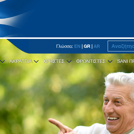
EN
| GR |
AR
Γλώσσα:
ΑΚΡΑΤΕΙΑ
ΧΡΗΣΤΕΣ
ΦΡΟΝΤΙΣΤΕΣ
SANI Π