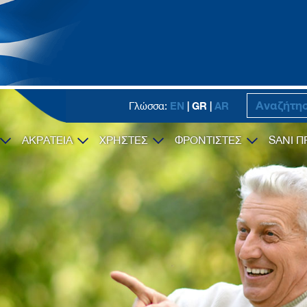
EN
| GR |
AR
Γλώσσα:
ΑΚΡΑΤΕΙΑ
ΧΡΗΣΤΕΣ
ΦΡΟΝΤΙΣΤΕΣ
SANI Π