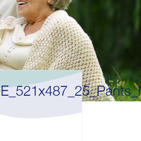
_521x487_25_Pants_