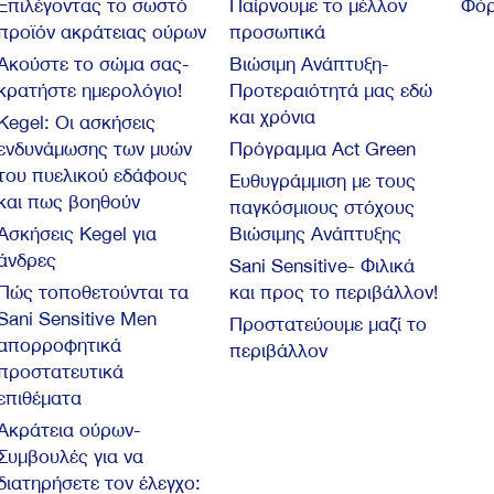
Επιλέγοντας το σωστό
Παίρνουμε το μέλλον
Φόρ
προϊόν ακράτειας ούρων
προσωπικά
Ακούστε το σώμα σας-
Βιώσιμη Ανάπτυξη-
κρατήστε ημερολόγιο!
Προτεραιότητά μας εδώ
και χρόνια
Kegel: Oι ασκήσεις
ενδυνάμωσης των μυών
Πρόγραμμα Act Green
του πυελικού εδάφους
Ευθυγράμμιση με τους
και πως βοηθούν
παγκόσμιους στόχους
Ασκήσεις Kegel για
Βιώσιμης Ανάπτυξης
άνδρες
Sani Sensitive- Φιλικά
Πώς τοποθετούνται τα
και προς το περιβάλλον!
Sani Sensitive Men
Προστατεύουμε μαζί το
απορροφητικά
περιβάλλον
προστατευτικά
επιθέματα
Ακράτεια ούρων-
Συμβουλές για να
διατηρήσετε τον έλεγχο: