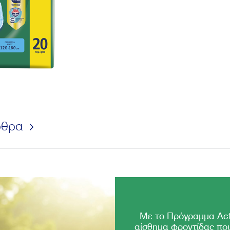
ρθρα
Με το Πρόγραμμα Act
αίσθημα φροντίδας που