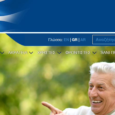
EN
| GR |
AR
Γλώσσα:
ΑΚΡΑΤΕΙΑ
ΧΡΗΣΤΕΣ
ΦΡΟΝΤΙΣΤΕΣ
SANI Π