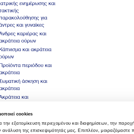
ιατρικής ενημέρωσης και
τακτικής
παρακολούθησης για
άντρες και γυναίκες
Άνδρες καριέρας και
ακράτεια ούρων
Κάπνισμα και ακράτεια
ούρων
Προϊόντα περιόδου και
ακράτεια
Σωματική άσκηση και
ακράτεια
Ακράτεια και
αυτοπεποίθηση
10 βασικά στοιχεία για
μοποιεί cookies
την ακράτεια
α την εξατομίκευση περιεχομένου και διαφημίσεων, την παροχ
ν ανάλυση της επισκεψιμότητάς μας. Επιπλέον, μοιραζόμαστε 