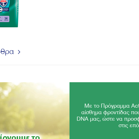
ρθρα
Με το Πρόγραμμα Act
αίσθημα φροντίδας που
DNA μας, ώστε να προσ
στις επό