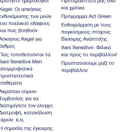
κρατήστε ημερολόγιο!
Προτεραιότητά μας εδώ
και χρόνια
Kegel: Oι ασκήσεις
ενδυνάμωσης των μυών
Πρόγραμμα Act Green
του πυελικού εδάφους
Ευθυγράμμιση με τους
και πως βοηθούν
παγκόσμιους στόχους
Ασκήσεις Kegel για
Βιώσιμης Ανάπτυξης
άνδρες
Sani Sensitive- Φιλικά
Πώς τοποθετούνται τα
και προς το περιβάλλον!
Sani Sensitive Men
Προστατεύουμε μαζί το
απορροφητικά
περιβάλλον
προστατευτικά
επιθέματα
Ακράτεια ούρων-
Συμβουλές για να
διατηρήσετε τον έλεγχο:
Διατροφή, κατανάλωση
υγρών κ.α.
Η σημασία της έγκαιρης