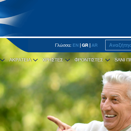
EN
| GR |
AR
Γλώσσα:
ΑΚΡΑΤΕΙΑ
ΧΡΗΣΤΕΣ
ΦΡΟΝΤΙΣΤΕΣ
SANI Π