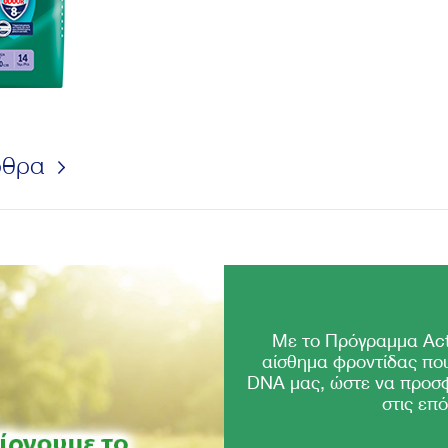
ρθρα
Με το Πρόγραμμα Act
αίσθημα φροντίδας που
DNA μας, ώστε να προσ
στις επό