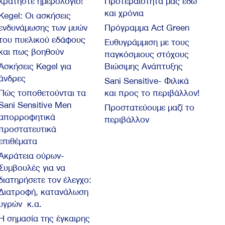
κρατήστε ημερολόγιο!
Προτεραιότητά μας εδώ
και χρόνια
Kegel: Oι ασκήσεις
ενδυνάμωσης των μυών
Πρόγραμμα Act Green
του πυελικού εδάφους
Ευθυγράμμιση με τους
και πως βοηθούν
παγκόσμιους στόχους
Ασκήσεις Kegel για
Βιώσιμης Ανάπτυξης
άνδρες
Sani Sensitive- Φιλικά
Πώς τοποθετούνται τα
και προς το περιβάλλον!
Sani Sensitive Men
Προστατεύουμε μαζί το
απορροφητικά
περιβάλλον
προστατευτικά
επιθέματα
Ακράτεια ούρων-
Συμβουλές για να
διατηρήσετε τον έλεγχο:
Διατροφή, κατανάλωση
υγρών κ.α.
Η σημασία της έγκαιρης