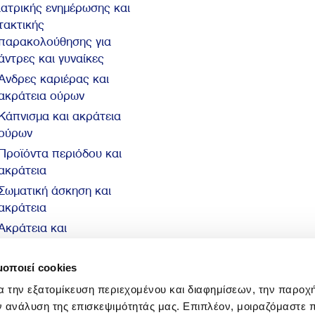
ιατρικής ενημέρωσης και
τακτικής
παρακολούθησης για
άντρες και γυναίκες
Άνδρες καριέρας και
ακράτεια ούρων
Κάπνισμα και ακράτεια
ούρων
Προϊόντα περιόδου και
ακράτεια
Σωματική άσκηση και
ακράτεια
Ακράτεια και
αυτοπεποίθηση
10 βασικά στοιχεία για
μοποιεί cookies
την ακράτεια
α την εξατομίκευση περιεχομένου και διαφημίσεων, την παροχ
ν ανάλυση της επισκεψιμότητάς μας. Επιπλέον, μοιραζόμαστε 