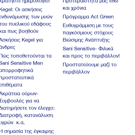
κρατήστε ημερολόγιο!
Προτεραιότητά μας εδώ
και χρόνια
Kegel: Oι ασκήσεις
ενδυνάμωσης των μυών
Πρόγραμμα Act Green
του πυελικού εδάφους
Ευθυγράμμιση με τους
και πως βοηθούν
παγκόσμιους στόχους
Ασκήσεις Kegel για
Βιώσιμης Ανάπτυξης
άνδρες
Sani Sensitive- Φιλικά
Πώς τοποθετούνται τα
και προς το περιβάλλον!
Sani Sensitive Men
Προστατεύουμε μαζί το
απορροφητικά
περιβάλλον
προστατευτικά
επιθέματα
Ακράτεια ούρων-
Συμβουλές για να
διατηρήσετε τον έλεγχο:
Διατροφή, κατανάλωση
υγρών κ.α.
Η σημασία της έγκαιρης