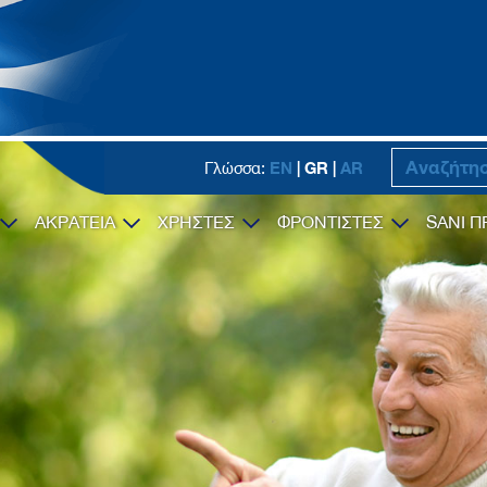
EN
| GR |
AR
Γλώσσα:
ΑΚΡΑΤΕΙΑ
ΧΡΗΣΤΕΣ
ΦΡΟΝΤΙΣΤΕΣ
SANI Π