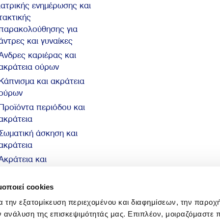
ιατρικής ενημέρωσης και
τακτικής
παρακολούθησης για
άντρες και γυναίκες
Άνδρες καριέρας και
ακράτεια ούρων
Κάπνισμα και ακράτεια
ούρων
Προϊόντα περιόδου και
ακράτεια
Σωματική άσκηση και
ακράτεια
Ακράτεια και
αυτοπεποίθηση
10 βασικά στοιχεία για
μοποιεί cookies
την ακράτεια
α την εξατομίκευση περιεχομένου και διαφημίσεων, την παροχ
ν ανάλυση της επισκεψιμότητάς μας. Επιπλέον, μοιραζόμαστε 