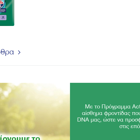
ρθρα
Με το Πρόγραμμα Act
αίσθημα φροντίδας που
DNA μας, ώστε να προσ
στις επό