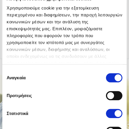
Χρησιμοποιούμε cookie για την εξατομίκευση
περιεχομένου και διαφημίσεων, την παροχή λειτουργιών
κοινωνικών μέσων και την ανάλυση της
επισκεψιμότητάς μας. Επιπλέον, μοιραζόμαστε
πληροφορίες που αφορούν τον τρόπο που
Επιστροφή στα άρθρα
χρησιμοποιείτε τον ιστότοπό μας με συνεργάτες
κοινωνικών μέσων, διαφήμισης και αναλύσεων, οι
οποίοι ενδεχομένως να τις συνδυάσουν με άλλες
πληροφορίες που τους έχετε παραχωρήσει ή τις οποίες
έχουν συλλέξει σε σχέση με την από μέρους σας χρήση
Επιλογή
των υπηρεσιών τους.
Αναγκαία
συγκατάθεσης
Προτιμήσεις
Στατιστικά