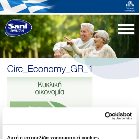
Togg
navi
Circ_Economy_GR_1
Αυτή η ιστοσελίδα χρησιμοποιεί cookies