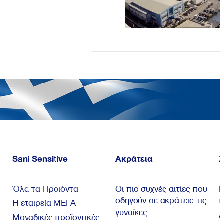
Sani Sensitive
Ακράτεια
Όλα τα Προϊόντα
Οι πιο συχνές αιτίες που
οδηγούν σε ακράτεια τις
Η εταιρεία ΜΕΓΑ
γυναίκες
Μοναδικές προϊοντικές