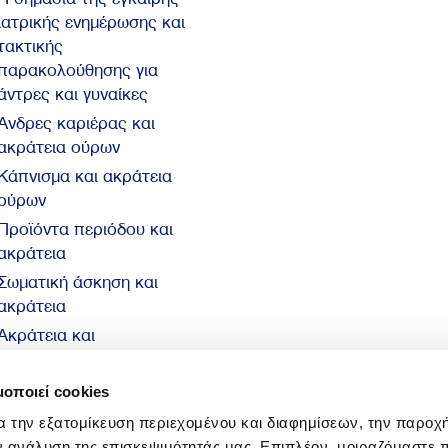
ιατρικής ενημέρωσης και
τακτικής
παρακολούθησης για
άντρες και γυναίκες
Άνδρες καριέρας και
ακράτεια ούρων
Κάπνισμα και ακράτεια
ούρων
Προϊόντα περιόδου και
ακράτεια
Σωματική άσκηση και
ακράτεια
Ακράτεια και
αυτοπεποίθηση
10 βασικά στοιχεία για
μοποιεί cookies
την ακράτεια
α την εξατομίκευση περιεχομένου και διαφημίσεων, την παροχ
ν ανάλυση της επισκεψιμότητάς μας. Επιπλέον, μοιραζόμαστε 