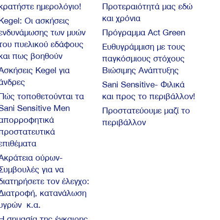
κρατήστε ημερολόγιο!
Προτεραιότητά μας εδώ
και χρόνια
Kegel: Oι ασκήσεις
ενδυνάμωσης των μυών
Πρόγραμμα Act Green
του πυελικού εδάφους
Ευθυγράμμιση με τους
και πως βοηθούν
παγκόσμιους στόχους
Ασκήσεις Kegel για
Βιώσιμης Ανάπτυξης
άνδρες
Sani Sensitive- Φιλικά
Πώς τοποθετούνται τα
και προς το περιβάλλον!
Sani Sensitive Men
Προστατεύουμε μαζί το
απορροφητικά
περιβάλλον
προστατευτικά
επιθέματα
Ακράτεια ούρων-
Συμβουλές για να
διατηρήσετε τον έλεγχο:
Διατροφή, κατανάλωση
υγρών κ.α.
Η σημασία της έγκαιρης