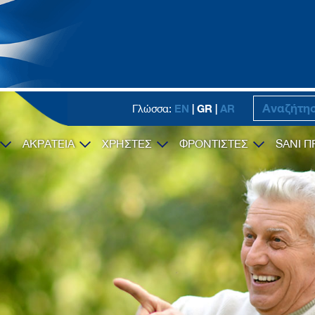
EN
| GR |
AR
Γλώσσα:
ΑΚΡΑΤΕΙΑ
ΧΡΗΣΤΕΣ
ΦΡΟΝΤΙΣΤΕΣ
SANI Π